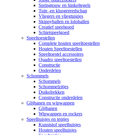
Springtouw en hinkeltegels
Tuin -en klusgereedschap
Vliegers en vliegtuigjes
Skippyballen en loloballen
Creatief speelgoed
Schietspeelgoed
Speeltoestellen
Complete houten speeltoestellen
Houten Speeltoestellen
Speeltoestel accessoires
Quadro speeltoestellen
Constructie
Onderdelen
Schommels
Schommels
Schommelzitjes
Duikelrekken
Constructie onderdelen
Glijbanen en wipwappen
Glijbanen
Wipwappen en rockers
Speelhuisjes en tentjes
Kunststof speelhuisjes
Houten speelhuisjes