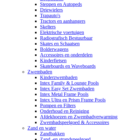
Steppen en Autopeds
Driewielers
Trapauto's
Tractors en aanhangers
Skelters
Elektrische voertuigen
Radiografisch Bestuurbaar
Skates en Schaatsen
Bolderwagens
Accessoires en onderdelen
Kinderfietsen
Skateboards en Waveboards
Zwembaden
Kinderzwembaden
Intex Family & Lounge Pools
Intex Easy Set Zwembaden
Intex Metal Frame Pools
Intex Ultra en Prism Frame Pools
Pompen en Filters
Onderhoud en Reiniging
Afdekhoezen en Zwembadverwarming
Zwembadspeelgoed & Accessoires
Zand en water
Zandbakken
Zand -en strandspeelgoed