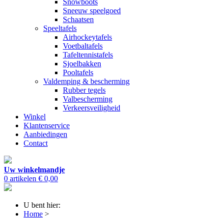
Snowboots
Sneeuw speelgoed
Schaatsen
Speeltafels
Airhockeytafels
Voetbaltafels
Tafeltennistafels
Sjoelbakken
Pooltafels
Valdemping & bescherming
Rubber tegels
Valbescherming
Verkeersveiligheid
Winkel
Klantenservice
Aanbiedingen
Contact
Uw winkelmandje
0 artikelen
€ 0,00
U bent hier:
Home
>