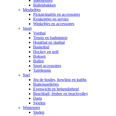
Speeltentjes
Ballenbakken
Meubeltjes
Picknicktafels en accessoires
Keukentjes en servies
Winkeltjes en accessoires
Sport
Voetbal
Tennis en badminton
Honkbal en slagbal
Basketbal
Hockey en golf
Boksen
Ballen
Sport accessoires
Tafeltennis
Spel
Jeu de boules, bowling en kubbs
Buitenspelletjes
Evenwicht en behendigheid
Beachball, frisbee en beachvolley
Darts
Sjoelen
Winterpret
Sleden