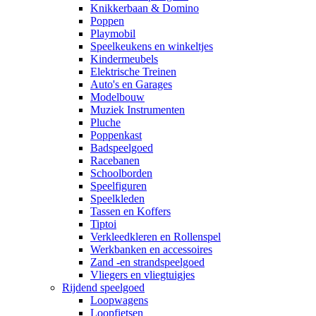
Knikkerbaan & Domino
Poppen
Playmobil
Speelkeukens en winkeltjes
Kindermeubels
Elektrische Treinen
Auto's en Garages
Modelbouw
Muziek Instrumenten
Pluche
Poppenkast
Badspeelgoed
Racebanen
Schoolborden
Speelfiguren
Speelkleden
Tassen en Koffers
Tiptoi
Verkleedkleren en Rollenspel
Werkbanken en accessoires
Zand -en strandspeelgoed
Vliegers en vliegtuigjes
Rijdend speelgoed
Loopwagens
Loopfietsen