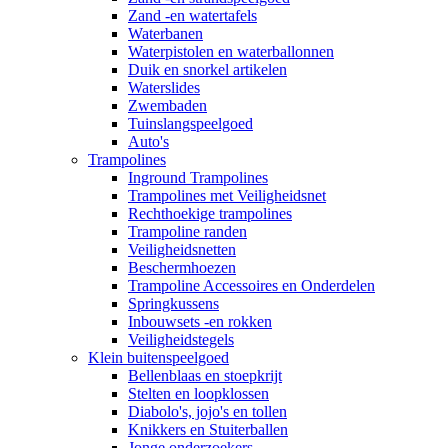
Zand -en watertafels
Waterbanen
Waterpistolen en waterballonnen
Duik en snorkel artikelen
Waterslides
Zwembaden
Tuinslangspeelgoed
Auto's
Trampolines
Inground Trampolines
Trampolines met Veiligheidsnet
Rechthoekige trampolines
Trampoline randen
Veiligheidsnetten
Beschermhoezen
Trampoline Accessoires en Onderdelen
Springkussens
Inbouwsets -en rokken
Veiligheidstegels
Klein buitenspeelgoed
Bellenblaas en stoepkrijt
Stelten en loopklossen
Diabolo's, jojo's en tollen
Knikkers en Stuiterballen
Jonge onderzoekers