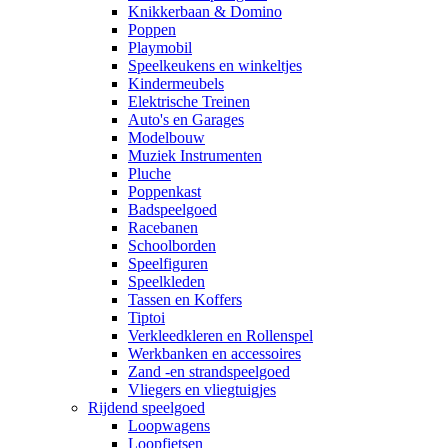
Knikkerbaan & Domino
Poppen
Playmobil
Speelkeukens en winkeltjes
Kindermeubels
Elektrische Treinen
Auto's en Garages
Modelbouw
Muziek Instrumenten
Pluche
Poppenkast
Badspeelgoed
Racebanen
Schoolborden
Speelfiguren
Speelkleden
Tassen en Koffers
Tiptoi
Verkleedkleren en Rollenspel
Werkbanken en accessoires
Zand -en strandspeelgoed
Vliegers en vliegtuigjes
Rijdend speelgoed
Loopwagens
Loopfietsen