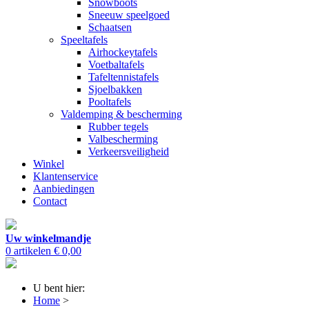
Snowboots
Sneeuw speelgoed
Schaatsen
Speeltafels
Airhockeytafels
Voetbaltafels
Tafeltennistafels
Sjoelbakken
Pooltafels
Valdemping & bescherming
Rubber tegels
Valbescherming
Verkeersveiligheid
Winkel
Klantenservice
Aanbiedingen
Contact
Uw winkelmandje
0 artikelen
€ 0,00
U bent hier:
Home
>