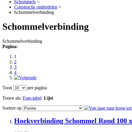
Schommels
>
Constructie onderdelen
>
Schommelverbinding
Schommelverbinding
Schommelverbinding
Pagina:
1
2
3
4
Toon
per pagina
Tonen als:
Foto-tabel
Lijst
Sorteer op
Hoekverbinding Schommel Rond 100 