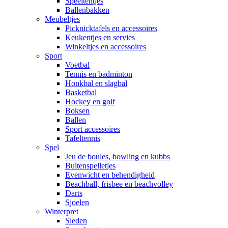
Speeltentjes
Ballenbakken
Meubeltjes
Picknicktafels en accessoires
Keukentjes en servies
Winkeltjes en accessoires
Sport
Voetbal
Tennis en badminton
Honkbal en slagbal
Basketbal
Hockey en golf
Boksen
Ballen
Sport accessoires
Tafeltennis
Spel
Jeu de boules, bowling en kubbs
Buitenspelletjes
Evenwicht en behendigheid
Beachball, frisbee en beachvolley
Darts
Sjoelen
Winterpret
Sleden