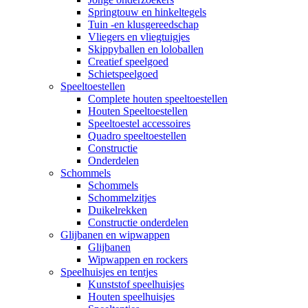
Springtouw en hinkeltegels
Tuin -en klusgereedschap
Vliegers en vliegtuigjes
Skippyballen en loloballen
Creatief speelgoed
Schietspeelgoed
Speeltoestellen
Complete houten speeltoestellen
Houten Speeltoestellen
Speeltoestel accessoires
Quadro speeltoestellen
Constructie
Onderdelen
Schommels
Schommels
Schommelzitjes
Duikelrekken
Constructie onderdelen
Glijbanen en wipwappen
Glijbanen
Wipwappen en rockers
Speelhuisjes en tentjes
Kunststof speelhuisjes
Houten speelhuisjes