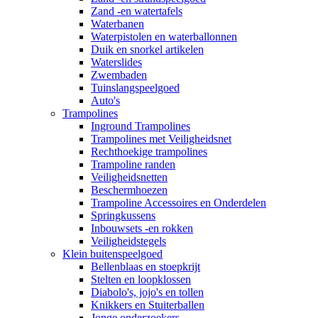
Zand -en watertafels
Waterbanen
Waterpistolen en waterballonnen
Duik en snorkel artikelen
Waterslides
Zwembaden
Tuinslangspeelgoed
Auto's
Trampolines
Inground Trampolines
Trampolines met Veiligheidsnet
Rechthoekige trampolines
Trampoline randen
Veiligheidsnetten
Beschermhoezen
Trampoline Accessoires en Onderdelen
Springkussens
Inbouwsets -en rokken
Veiligheidstegels
Klein buitenspeelgoed
Bellenblaas en stoepkrijt
Stelten en loopklossen
Diabolo's, jojo's en tollen
Knikkers en Stuiterballen
Jonge onderzoekers