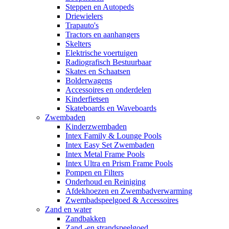
Steppen en Autopeds
Driewielers
Trapauto's
Tractors en aanhangers
Skelters
Elektrische voertuigen
Radiografisch Bestuurbaar
Skates en Schaatsen
Bolderwagens
Accessoires en onderdelen
Kinderfietsen
Skateboards en Waveboards
Zwembaden
Kinderzwembaden
Intex Family & Lounge Pools
Intex Easy Set Zwembaden
Intex Metal Frame Pools
Intex Ultra en Prism Frame Pools
Pompen en Filters
Onderhoud en Reiniging
Afdekhoezen en Zwembadverwarming
Zwembadspeelgoed & Accessoires
Zand en water
Zandbakken
Zand -en strandspeelgoed