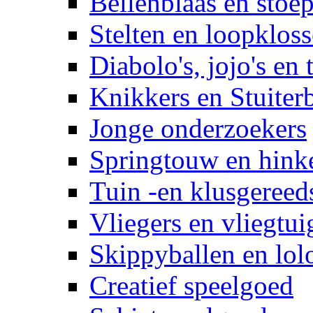
Bellenblaas en stoep
Stelten en loopklos
Diabolo's, jojo's en 
Knikkers en Stuiter
Jonge onderzoekers
Springtouw en hinke
Tuin -en klusgereed
Vliegers en vliegtui
Skippyballen en lol
Creatief speelgoed