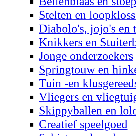
Bellenblaas en stoep
Stelten en loopklos
Diabolo's, jojo's en 
Knikkers en Stuiter
Jonge onderzoekers
Springtouw en hinke
Tuin -en klusgereed
Vliegers en vliegtui
Skippyballen en lol
Creatief speelgoed