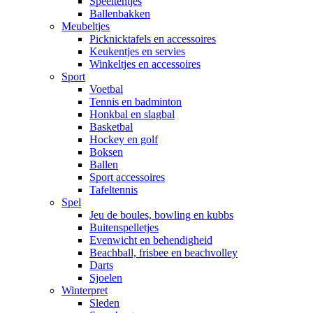
Speeltentjes
Ballenbakken
Meubeltjes
Picknicktafels en accessoires
Keukentjes en servies
Winkeltjes en accessoires
Sport
Voetbal
Tennis en badminton
Honkbal en slagbal
Basketbal
Hockey en golf
Boksen
Ballen
Sport accessoires
Tafeltennis
Spel
Jeu de boules, bowling en kubbs
Buitenspelletjes
Evenwicht en behendigheid
Beachball, frisbee en beachvolley
Darts
Sjoelen
Winterpret
Sleden