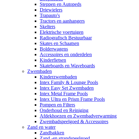
Steppen en Autopeds
Driewielers
Trapauto's
Tractors en aanhangers
Skelters
Elektrische voertuigen
Radiografisch Bestuurbaar
Skates en Schaatsen
Bolderwagens
Accessoires en onderdelen
Kinderfietsen
Skateboards en Waveboards
Zwembaden
Kinderzwembaden
Intex Family & Lounge Pools
Intex Easy Set Zwembaden
Intex Metal Frame Pools
Intex Ultra en Prism Frame Pools
Pompen en Filters
Onderhoud en Reiniging
Afdekhoezen en Zwembadverwarming
Zwembadspeelgoed & Accessoires
Zand en water
Zandbakken
Zand -en strandspeelgoed