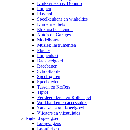
Knikkerbaan & Domino
Poppen
Playmobil
Speelkeukens en winkeltjes
Kindermeubels
Elektrische Treinen
Auto's en Garages
Modelbouw
Muziek Instrumenten
Pluche
Poppenkast
Badspeelgoed
Racebanen
Schoolborden
Speelfiguren
Speelkleden
Tassen en Koffers
Tiptoi
Verkleedkleren en Rollenspel
Werkbanken en accessoires
Zand -en strandspeelgoed
Vliegers en vliegtuigjes
Rijdend speelgoed
Loopwagens
Loopfietsen