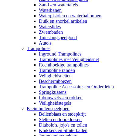
Zand -en watertafels
Waterbanen
Waterpistolen en waterballonnen
Duik en snorkel artikelen
Waterslides
Zwembaden
Tuinslangspeelgoed
Auto's
Trampolines
Inground Trampolines
Trampolines met Veiligheidsnet
Rechthoekige trampolines
Trampoline randen
Veiligheidsnetten
Beschermhoezen
Trampoline Accessoires en Onderdelen
Springkussens
Inbouwsets -en rokken
Veiligheidstegels
Klein buitenspeelgoed
Bellenblaas en stoepkrijt
Stelten en loopklossen
Diabolo's, jojo's en tollen
Knikkers en Stuiterballen
Jonge onderzoekers