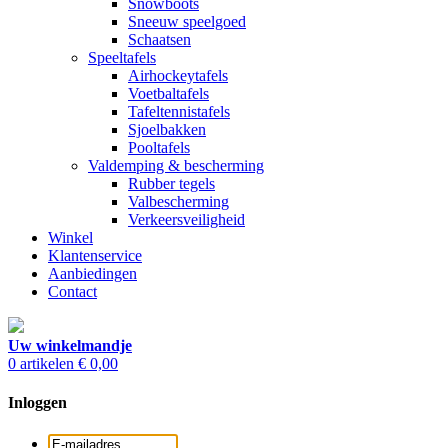
Snowboots
Sneeuw speelgoed
Schaatsen
Speeltafels
Airhockeytafels
Voetbaltafels
Tafeltennistafels
Sjoelbakken
Pooltafels
Valdemping & bescherming
Rubber tegels
Valbescherming
Verkeersveiligheid
Winkel
Klantenservice
Aanbiedingen
Contact
Uw winkelmandje
0 artikelen
€ 0,00
Inloggen