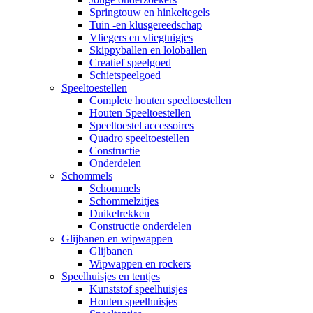
Springtouw en hinkeltegels
Tuin -en klusgereedschap
Vliegers en vliegtuigjes
Skippyballen en loloballen
Creatief speelgoed
Schietspeelgoed
Speeltoestellen
Complete houten speeltoestellen
Houten Speeltoestellen
Speeltoestel accessoires
Quadro speeltoestellen
Constructie
Onderdelen
Schommels
Schommels
Schommelzitjes
Duikelrekken
Constructie onderdelen
Glijbanen en wipwappen
Glijbanen
Wipwappen en rockers
Speelhuisjes en tentjes
Kunststof speelhuisjes
Houten speelhuisjes