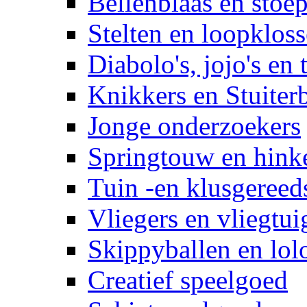
Bellenblaas en stoep
Stelten en loopklos
Diabolo's, jojo's en 
Knikkers en Stuiter
Jonge onderzoekers
Springtouw en hinke
Tuin -en klusgereed
Vliegers en vliegtui
Skippyballen en lol
Creatief speelgoed