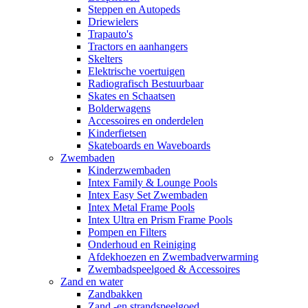
Steppen en Autopeds
Driewielers
Trapauto's
Tractors en aanhangers
Skelters
Elektrische voertuigen
Radiografisch Bestuurbaar
Skates en Schaatsen
Bolderwagens
Accessoires en onderdelen
Kinderfietsen
Skateboards en Waveboards
Zwembaden
Kinderzwembaden
Intex Family & Lounge Pools
Intex Easy Set Zwembaden
Intex Metal Frame Pools
Intex Ultra en Prism Frame Pools
Pompen en Filters
Onderhoud en Reiniging
Afdekhoezen en Zwembadverwarming
Zwembadspeelgoed & Accessoires
Zand en water
Zandbakken
Zand -en strandspeelgoed