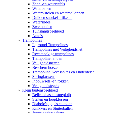
Zand -en watertafels
Waterbanen
Waterpistolen en waterballonnen
Duik en snorkel artikelen
Waterslides
Zwembaden
Tuinslangspeelgoed
Auto's
Trampolines
Inground Trampolines
Trampolines met Veiligheidsnet
Rechthoekige trampolines
Trampoline randen
Veiligheidsnetten
Beschermhoezen
Trampoline Accessoires en Onderdelen
Springkussens
Inbouwsets -en rokken
Veiligheidstegels
Klein buitenspeelgoed
Bellenblaas en stoepkrijt
Stelten en loopklossen
Diabolo's, jojo's en tollen
Knikkers en Stuiterballen
Jonge onderzoekers