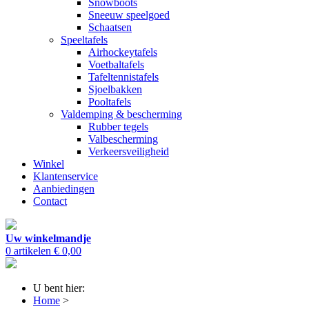
Snowboots
Sneeuw speelgoed
Schaatsen
Speeltafels
Airhockeytafels
Voetbaltafels
Tafeltennistafels
Sjoelbakken
Pooltafels
Valdemping & bescherming
Rubber tegels
Valbescherming
Verkeersveiligheid
Winkel
Klantenservice
Aanbiedingen
Contact
Uw winkelmandje
0 artikelen
€ 0,00
U bent hier:
Home
>