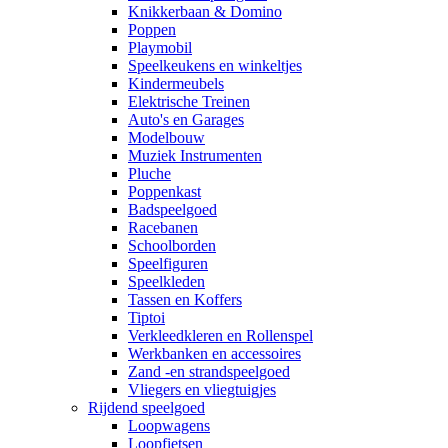
Knikkerbaan & Domino
Poppen
Playmobil
Speelkeukens en winkeltjes
Kindermeubels
Elektrische Treinen
Auto's en Garages
Modelbouw
Muziek Instrumenten
Pluche
Poppenkast
Badspeelgoed
Racebanen
Schoolborden
Speelfiguren
Speelkleden
Tassen en Koffers
Tiptoi
Verkleedkleren en Rollenspel
Werkbanken en accessoires
Zand -en strandspeelgoed
Vliegers en vliegtuigjes
Rijdend speelgoed
Loopwagens
Loopfietsen