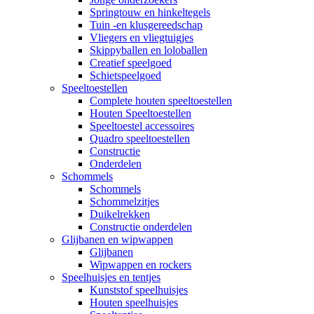
Springtouw en hinkeltegels
Tuin -en klusgereedschap
Vliegers en vliegtuigjes
Skippyballen en loloballen
Creatief speelgoed
Schietspeelgoed
Speeltoestellen
Complete houten speeltoestellen
Houten Speeltoestellen
Speeltoestel accessoires
Quadro speeltoestellen
Constructie
Onderdelen
Schommels
Schommels
Schommelzitjes
Duikelrekken
Constructie onderdelen
Glijbanen en wipwappen
Glijbanen
Wipwappen en rockers
Speelhuisjes en tentjes
Kunststof speelhuisjes
Houten speelhuisjes