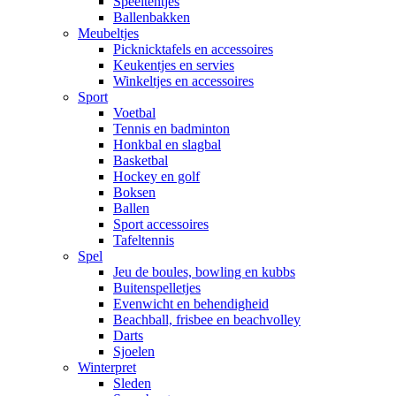
Speeltentjes
Ballenbakken
Meubeltjes
Picknicktafels en accessoires
Keukentjes en servies
Winkeltjes en accessoires
Sport
Voetbal
Tennis en badminton
Honkbal en slagbal
Basketbal
Hockey en golf
Boksen
Ballen
Sport accessoires
Tafeltennis
Spel
Jeu de boules, bowling en kubbs
Buitenspelletjes
Evenwicht en behendigheid
Beachball, frisbee en beachvolley
Darts
Sjoelen
Winterpret
Sleden