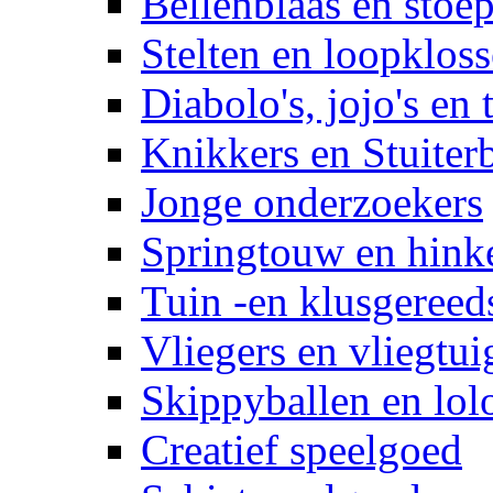
Bellenblaas en stoep
Stelten en loopklos
Diabolo's, jojo's en 
Knikkers en Stuiter
Jonge onderzoekers
Springtouw en hinke
Tuin -en klusgereed
Vliegers en vliegtui
Skippyballen en lol
Creatief speelgoed