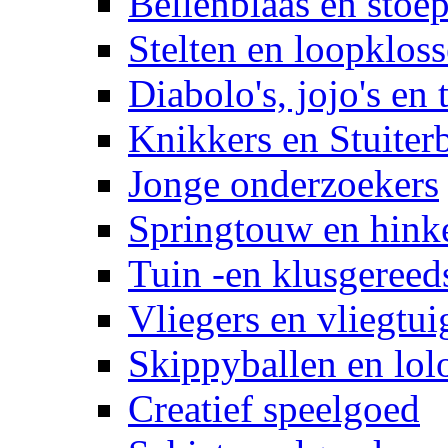
Bellenblaas en stoep
Stelten en loopklos
Diabolo's, jojo's en 
Knikkers en Stuiter
Jonge onderzoekers
Springtouw en hinke
Tuin -en klusgereed
Vliegers en vliegtui
Skippyballen en lol
Creatief speelgoed