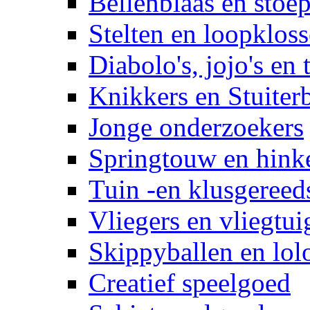
Bellenblaas en stoep
Stelten en loopklos
Diabolo's, jojo's en 
Knikkers en Stuiter
Jonge onderzoekers
Springtouw en hinke
Tuin -en klusgereed
Vliegers en vliegtui
Skippyballen en lol
Creatief speelgoed