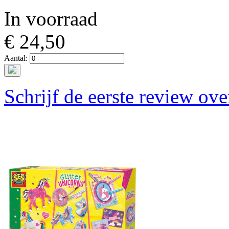
In voorraad
€ 24,50
Aantal:
Schrijf de eerste review ove