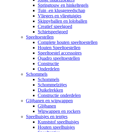
Springtouw en hinkeltegels
Tuin -en klusgereedschap
Vliegers en vliegtuigjes
Skippyballen en loloballen
Creatief speelgoed
Schietspeelgoed
Speeltoestellen
Complete houten speeltoestellen
Houten Speeltoestellen
Speeltoestel accessoires
Quadro speeltoestellen
Constructie
Onderdelen
Schommels
Schommels
Schommelzitjes
Duikelrekken
Constructie onderdelen
Glijbanen en wipwappen
Glijbanen
Wipwappen en rockers
Speelhuisjes en tentjes
Kunststof speelhuisjes
Houten speelhuisjes