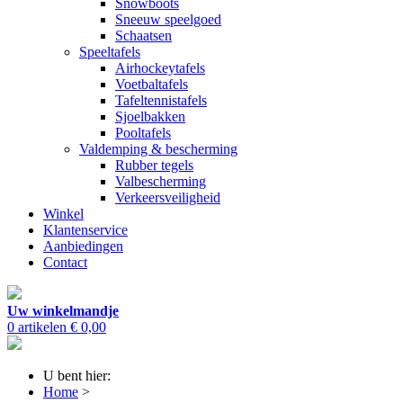
Snowboots
Sneeuw speelgoed
Schaatsen
Speeltafels
Airhockeytafels
Voetbaltafels
Tafeltennistafels
Sjoelbakken
Pooltafels
Valdemping & bescherming
Rubber tegels
Valbescherming
Verkeersveiligheid
Winkel
Klantenservice
Aanbiedingen
Contact
Uw winkelmandje
0 artikelen
€ 0,00
U bent hier:
Home
>