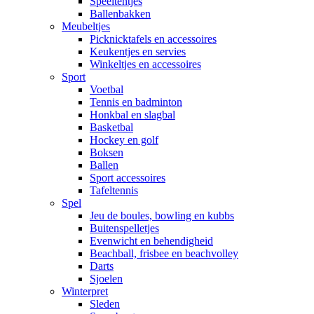
Speeltentjes
Ballenbakken
Meubeltjes
Picknicktafels en accessoires
Keukentjes en servies
Winkeltjes en accessoires
Sport
Voetbal
Tennis en badminton
Honkbal en slagbal
Basketbal
Hockey en golf
Boksen
Ballen
Sport accessoires
Tafeltennis
Spel
Jeu de boules, bowling en kubbs
Buitenspelletjes
Evenwicht en behendigheid
Beachball, frisbee en beachvolley
Darts
Sjoelen
Winterpret
Sleden