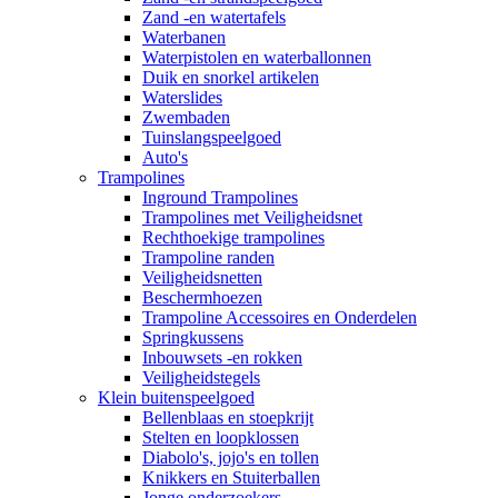
Zand -en watertafels
Waterbanen
Waterpistolen en waterballonnen
Duik en snorkel artikelen
Waterslides
Zwembaden
Tuinslangspeelgoed
Auto's
Trampolines
Inground Trampolines
Trampolines met Veiligheidsnet
Rechthoekige trampolines
Trampoline randen
Veiligheidsnetten
Beschermhoezen
Trampoline Accessoires en Onderdelen
Springkussens
Inbouwsets -en rokken
Veiligheidstegels
Klein buitenspeelgoed
Bellenblaas en stoepkrijt
Stelten en loopklossen
Diabolo's, jojo's en tollen
Knikkers en Stuiterballen
Jonge onderzoekers