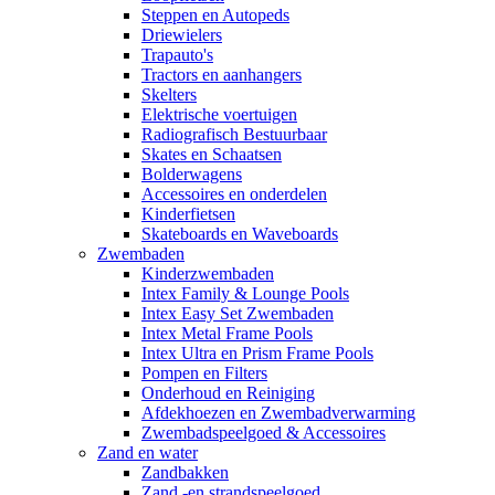
Steppen en Autopeds
Driewielers
Trapauto's
Tractors en aanhangers
Skelters
Elektrische voertuigen
Radiografisch Bestuurbaar
Skates en Schaatsen
Bolderwagens
Accessoires en onderdelen
Kinderfietsen
Skateboards en Waveboards
Zwembaden
Kinderzwembaden
Intex Family & Lounge Pools
Intex Easy Set Zwembaden
Intex Metal Frame Pools
Intex Ultra en Prism Frame Pools
Pompen en Filters
Onderhoud en Reiniging
Afdekhoezen en Zwembadverwarming
Zwembadspeelgoed & Accessoires
Zand en water
Zandbakken
Zand -en strandspeelgoed