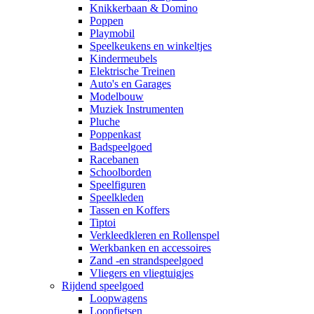
Knikkerbaan & Domino
Poppen
Playmobil
Speelkeukens en winkeltjes
Kindermeubels
Elektrische Treinen
Auto's en Garages
Modelbouw
Muziek Instrumenten
Pluche
Poppenkast
Badspeelgoed
Racebanen
Schoolborden
Speelfiguren
Speelkleden
Tassen en Koffers
Tiptoi
Verkleedkleren en Rollenspel
Werkbanken en accessoires
Zand -en strandspeelgoed
Vliegers en vliegtuigjes
Rijdend speelgoed
Loopwagens
Loopfietsen