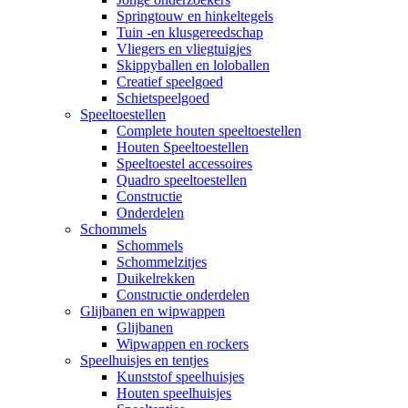
Springtouw en hinkeltegels
Tuin -en klusgereedschap
Vliegers en vliegtuigjes
Skippyballen en loloballen
Creatief speelgoed
Schietspeelgoed
Speeltoestellen
Complete houten speeltoestellen
Houten Speeltoestellen
Speeltoestel accessoires
Quadro speeltoestellen
Constructie
Onderdelen
Schommels
Schommels
Schommelzitjes
Duikelrekken
Constructie onderdelen
Glijbanen en wipwappen
Glijbanen
Wipwappen en rockers
Speelhuisjes en tentjes
Kunststof speelhuisjes
Houten speelhuisjes