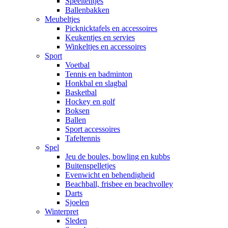
Speeltentjes
Ballenbakken
Meubeltjes
Picknicktafels en accessoires
Keukentjes en servies
Winkeltjes en accessoires
Sport
Voetbal
Tennis en badminton
Honkbal en slagbal
Basketbal
Hockey en golf
Boksen
Ballen
Sport accessoires
Tafeltennis
Spel
Jeu de boules, bowling en kubbs
Buitenspelletjes
Evenwicht en behendigheid
Beachball, frisbee en beachvolley
Darts
Sjoelen
Winterpret
Sleden