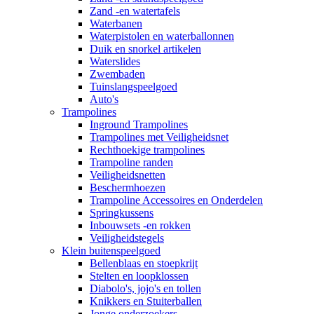
Zand -en watertafels
Waterbanen
Waterpistolen en waterballonnen
Duik en snorkel artikelen
Waterslides
Zwembaden
Tuinslangspeelgoed
Auto's
Trampolines
Inground Trampolines
Trampolines met Veiligheidsnet
Rechthoekige trampolines
Trampoline randen
Veiligheidsnetten
Beschermhoezen
Trampoline Accessoires en Onderdelen
Springkussens
Inbouwsets -en rokken
Veiligheidstegels
Klein buitenspeelgoed
Bellenblaas en stoepkrijt
Stelten en loopklossen
Diabolo's, jojo's en tollen
Knikkers en Stuiterballen
Jonge onderzoekers