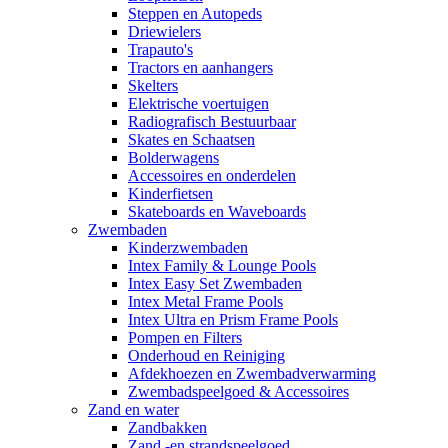
Steppen en Autopeds
Driewielers
Trapauto's
Tractors en aanhangers
Skelters
Elektrische voertuigen
Radiografisch Bestuurbaar
Skates en Schaatsen
Bolderwagens
Accessoires en onderdelen
Kinderfietsen
Skateboards en Waveboards
Zwembaden
Kinderzwembaden
Intex Family & Lounge Pools
Intex Easy Set Zwembaden
Intex Metal Frame Pools
Intex Ultra en Prism Frame Pools
Pompen en Filters
Onderhoud en Reiniging
Afdekhoezen en Zwembadverwarming
Zwembadspeelgoed & Accessoires
Zand en water
Zandbakken
Zand -en strandspeelgoed