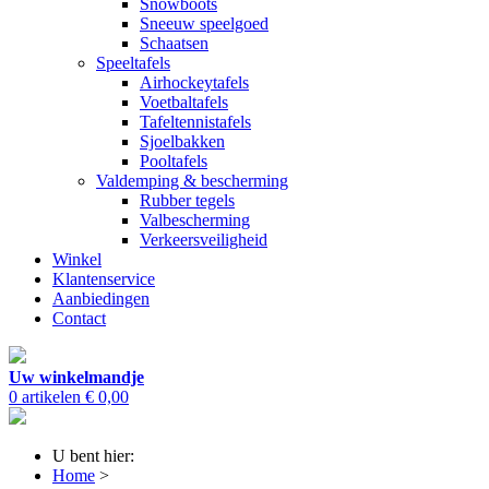
Snowboots
Sneeuw speelgoed
Schaatsen
Speeltafels
Airhockeytafels
Voetbaltafels
Tafeltennistafels
Sjoelbakken
Pooltafels
Valdemping & bescherming
Rubber tegels
Valbescherming
Verkeersveiligheid
Winkel
Klantenservice
Aanbiedingen
Contact
Uw winkelmandje
0 artikelen
€ 0,00
U bent hier:
Home
>