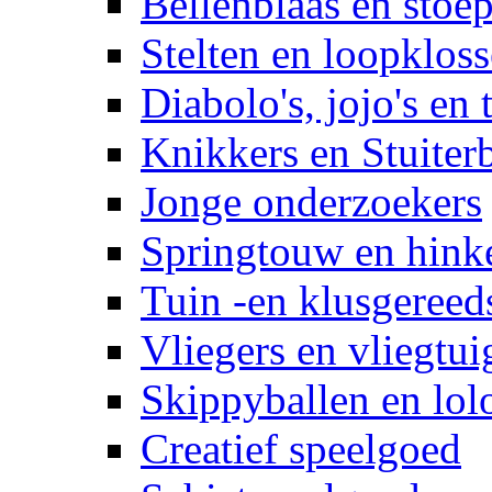
Bellenblaas en stoep
Stelten en loopklos
Diabolo's, jojo's en 
Knikkers en Stuiter
Jonge onderzoekers
Springtouw en hinke
Tuin -en klusgereed
Vliegers en vliegtui
Skippyballen en lol
Creatief speelgoed