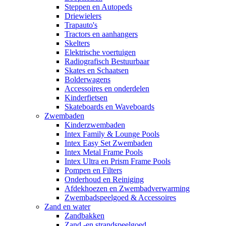
Steppen en Autopeds
Driewielers
Trapauto's
Tractors en aanhangers
Skelters
Elektrische voertuigen
Radiografisch Bestuurbaar
Skates en Schaatsen
Bolderwagens
Accessoires en onderdelen
Kinderfietsen
Skateboards en Waveboards
Zwembaden
Kinderzwembaden
Intex Family & Lounge Pools
Intex Easy Set Zwembaden
Intex Metal Frame Pools
Intex Ultra en Prism Frame Pools
Pompen en Filters
Onderhoud en Reiniging
Afdekhoezen en Zwembadverwarming
Zwembadspeelgoed & Accessoires
Zand en water
Zandbakken
Zand -en strandspeelgoed