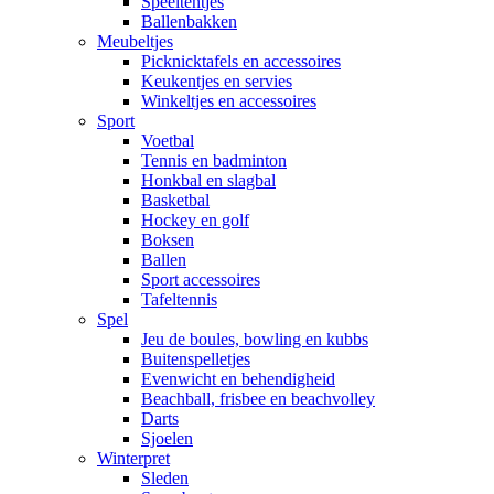
Speeltentjes
Ballenbakken
Meubeltjes
Picknicktafels en accessoires
Keukentjes en servies
Winkeltjes en accessoires
Sport
Voetbal
Tennis en badminton
Honkbal en slagbal
Basketbal
Hockey en golf
Boksen
Ballen
Sport accessoires
Tafeltennis
Spel
Jeu de boules, bowling en kubbs
Buitenspelletjes
Evenwicht en behendigheid
Beachball, frisbee en beachvolley
Darts
Sjoelen
Winterpret
Sleden