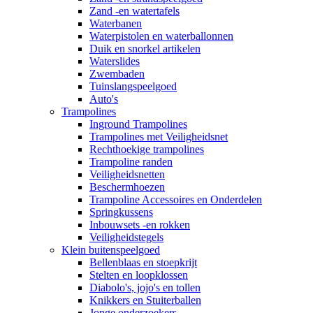
Zand -en watertafels
Waterbanen
Waterpistolen en waterballonnen
Duik en snorkel artikelen
Waterslides
Zwembaden
Tuinslangspeelgoed
Auto's
Trampolines
Inground Trampolines
Trampolines met Veiligheidsnet
Rechthoekige trampolines
Trampoline randen
Veiligheidsnetten
Beschermhoezen
Trampoline Accessoires en Onderdelen
Springkussens
Inbouwsets -en rokken
Veiligheidstegels
Klein buitenspeelgoed
Bellenblaas en stoepkrijt
Stelten en loopklossen
Diabolo's, jojo's en tollen
Knikkers en Stuiterballen
Jonge onderzoekers