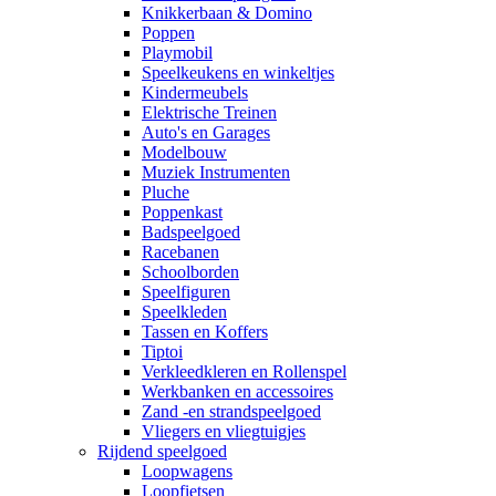
Knikkerbaan & Domino
Poppen
Playmobil
Speelkeukens en winkeltjes
Kindermeubels
Elektrische Treinen
Auto's en Garages
Modelbouw
Muziek Instrumenten
Pluche
Poppenkast
Badspeelgoed
Racebanen
Schoolborden
Speelfiguren
Speelkleden
Tassen en Koffers
Tiptoi
Verkleedkleren en Rollenspel
Werkbanken en accessoires
Zand -en strandspeelgoed
Vliegers en vliegtuigjes
Rijdend speelgoed
Loopwagens
Loopfietsen