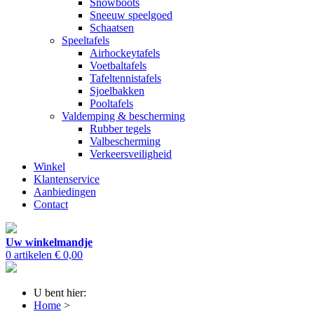
Snowboots
Sneeuw speelgoed
Schaatsen
Speeltafels
Airhockeytafels
Voetbaltafels
Tafeltennistafels
Sjoelbakken
Pooltafels
Valdemping & bescherming
Rubber tegels
Valbescherming
Verkeersveiligheid
Winkel
Klantenservice
Aanbiedingen
Contact
Uw winkelmandje
0 artikelen
€ 0,00
U bent hier:
Home
>