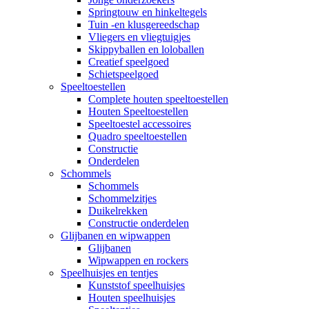
Springtouw en hinkeltegels
Tuin -en klusgereedschap
Vliegers en vliegtuigjes
Skippyballen en loloballen
Creatief speelgoed
Schietspeelgoed
Speeltoestellen
Complete houten speeltoestellen
Houten Speeltoestellen
Speeltoestel accessoires
Quadro speeltoestellen
Constructie
Onderdelen
Schommels
Schommels
Schommelzitjes
Duikelrekken
Constructie onderdelen
Glijbanen en wipwappen
Glijbanen
Wipwappen en rockers
Speelhuisjes en tentjes
Kunststof speelhuisjes
Houten speelhuisjes