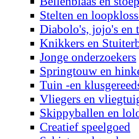
Bellenblaas en stoep
Stelten en loopklos
Diabolo's, jojo's en 
Knikkers en Stuiter
Jonge onderzoekers
Springtouw en hinke
Tuin -en klusgereed
Vliegers en vliegtui
Skippyballen en lol
Creatief speelgoed