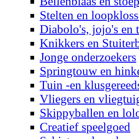
Bellenblaas en stoep
Stelten en loopklos
Diabolo's, jojo's en 
Knikkers en Stuiter
Jonge onderzoekers
Springtouw en hinke
Tuin -en klusgereed
Vliegers en vliegtui
Skippyballen en lol
Creatief speelgoed