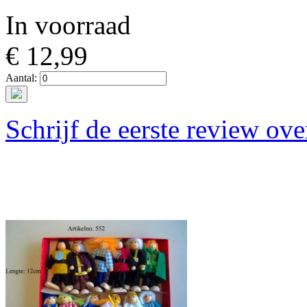
In voorraad
€ 12,99
Aantal:
Schrijf de eerste review ove