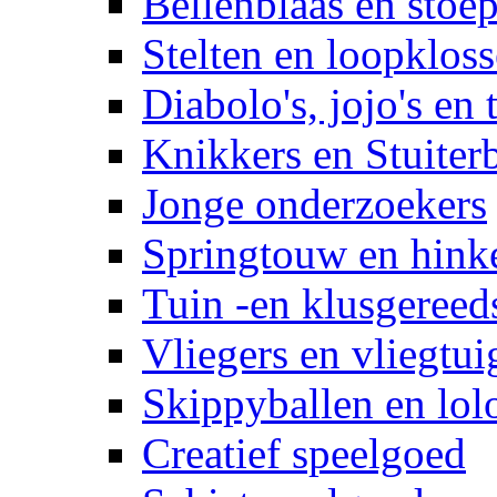
Bellenblaas en stoep
Stelten en loopklos
Diabolo's, jojo's en 
Knikkers en Stuiter
Jonge onderzoekers
Springtouw en hinke
Tuin -en klusgereed
Vliegers en vliegtui
Skippyballen en lol
Creatief speelgoed