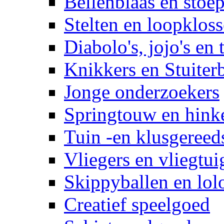
Bellenblaas en stoep
Stelten en loopklos
Diabolo's, jojo's en 
Knikkers en Stuiter
Jonge onderzoekers
Springtouw en hinke
Tuin -en klusgereed
Vliegers en vliegtui
Skippyballen en lol
Creatief speelgoed