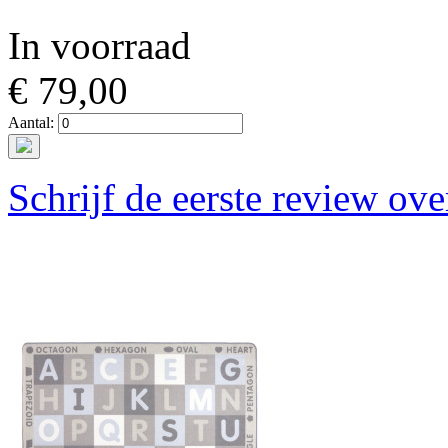
In voorraad
€ 79,00
Aantal:
Schrijf de eerste review ove