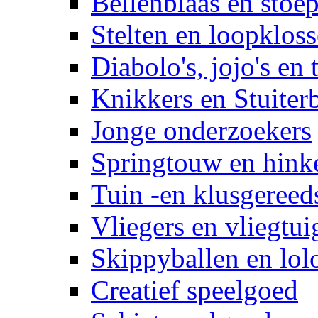
Bellenblaas en stoep
Stelten en loopklos
Diabolo's, jojo's en 
Knikkers en Stuiter
Jonge onderzoekers
Springtouw en hinke
Tuin -en klusgereed
Vliegers en vliegtui
Skippyballen en lol
Creatief speelgoed