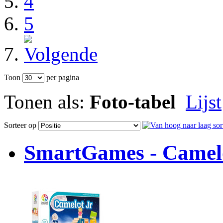
4
5
Toon
per pagina
Tonen als:
Foto-tabel
Lijst
Sorteer op
SmartGames - Camelo