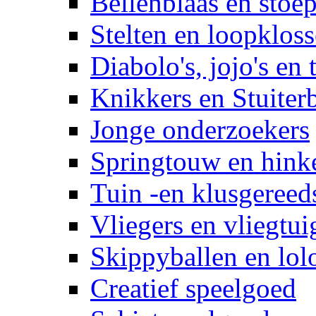
Bellenblaas en stoep
Stelten en loopklos
Diabolo's, jojo's en 
Knikkers en Stuiter
Jonge onderzoekers
Springtouw en hinke
Tuin -en klusgereed
Vliegers en vliegtui
Skippyballen en lol
Creatief speelgoed