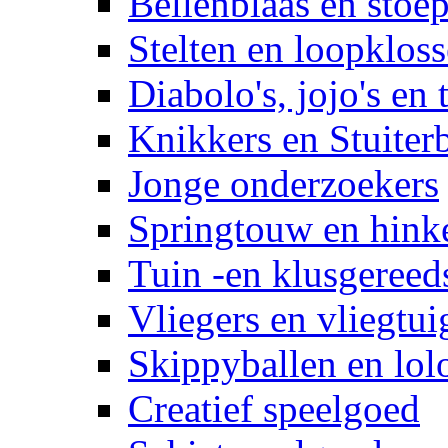
Bellenblaas en stoep
Stelten en loopklos
Diabolo's, jojo's en 
Knikkers en Stuiter
Jonge onderzoekers
Springtouw en hinke
Tuin -en klusgereed
Vliegers en vliegtui
Skippyballen en lol
Creatief speelgoed