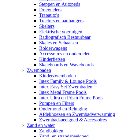
Steppen en Autopeds
Driewielers
Trapauto's
Tractors en aanhangers
Skelters
Elektrische voertuigen
Radiografisch Bestuurbaar
Skates en Schaatsen
Bolderwagens
Accessoires en onderdelen
Kinderfietsen
Skateboards en Waveboards
Zwembaden
Kinderzwembaden
Intex Family & Lounge Pools
Intex Easy Set Zwembaden
Intex Metal Frame Pools
Intex Ultra en Prism Frame Pools
Pompen en Filters
Onderhoud en Reiniging
Afdekhoezen en Zwembadverwarming
Zwembadspeelgoed & Accessoires
Zand en water
Zandbakken
Zand -en strandspeelgoed