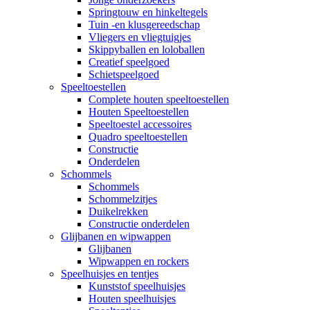
Springtouw en hinkeltegels
Tuin -en klusgereedschap
Vliegers en vliegtuigjes
Skippyballen en loloballen
Creatief speelgoed
Schietspeelgoed
Speeltoestellen
Complete houten speeltoestellen
Houten Speeltoestellen
Speeltoestel accessoires
Quadro speeltoestellen
Constructie
Onderdelen
Schommels
Schommels
Schommelzitjes
Duikelrekken
Constructie onderdelen
Glijbanen en wipwappen
Glijbanen
Wipwappen en rockers
Speelhuisjes en tentjes
Kunststof speelhuisjes
Houten speelhuisjes