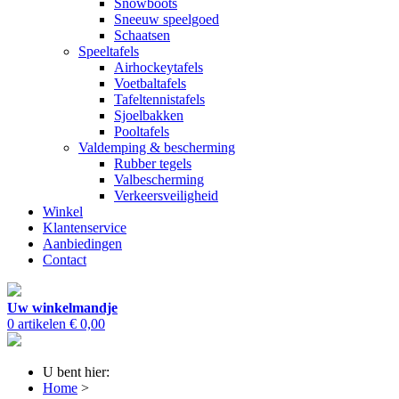
Snowboots
Sneeuw speelgoed
Schaatsen
Speeltafels
Airhockeytafels
Voetbaltafels
Tafeltennistafels
Sjoelbakken
Pooltafels
Valdemping & bescherming
Rubber tegels
Valbescherming
Verkeersveiligheid
Winkel
Klantenservice
Aanbiedingen
Contact
Uw winkelmandje
0 artikelen
€ 0,00
U bent hier:
Home
>