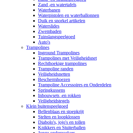
Zand -en watertafels
Waterbanen
Waterpistolen en waterballonnen
Duik en snorkel artikelen
Waterslides
Zwembaden
Tuinslangspeelgoed
Auto's
Trampolines
Inground Trampolines
Trampolines met Veiligheidsnet
Rechthoekige trampolines
Trampoline randen
Veiligheidsnetten
Beschermhoezen
Trampoline Accessoires en Onderdelen
Springkussens
Inbouwsets -en rokken
Veiligheidstegels
Klein buitenspeelgoed
Bellenblaas en stoepkrijt
Stelten en loopklossen
Diabolo's, jojo's en tollen
Knikkers en Stuiterballen
Jonge onderzoekers