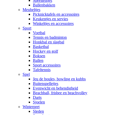
Speeltentjes
Ballenbakken
Meubeltjes
Picknicktafels en accessoires
Keukentjes en servies
Winkeltjes en accessoires
Sport
Voetbal
Tennis en badminton
Honkbal en slagbal
Basketbal
Hockey en golf
Boksen
Ballen
Sport accessoires
Tafeltennis
Spel
Jeu de boules, bowling en kubbs
Buitenspelletjes
Evenwicht en behendigheid
Beachball, frisbee en beachvolley
Darts
Sjoelen
Winterpret
Sleden