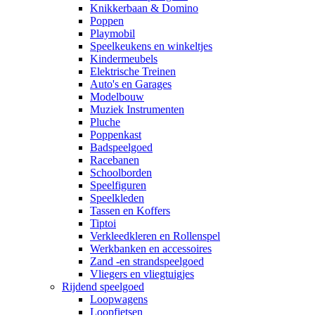
Knikkerbaan & Domino
Poppen
Playmobil
Speelkeukens en winkeltjes
Kindermeubels
Elektrische Treinen
Auto's en Garages
Modelbouw
Muziek Instrumenten
Pluche
Poppenkast
Badspeelgoed
Racebanen
Schoolborden
Speelfiguren
Speelkleden
Tassen en Koffers
Tiptoi
Verkleedkleren en Rollenspel
Werkbanken en accessoires
Zand -en strandspeelgoed
Vliegers en vliegtuigjes
Rijdend speelgoed
Loopwagens
Loopfietsen