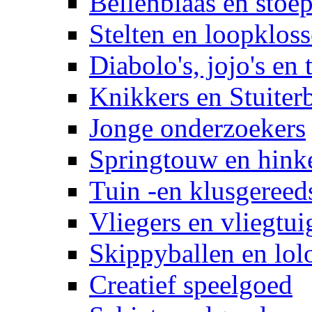
Bellenblaas en stoep
Stelten en loopklos
Diabolo's, jojo's en 
Knikkers en Stuiter
Jonge onderzoekers
Springtouw en hinke
Tuin -en klusgereed
Vliegers en vliegtui
Skippyballen en lol
Creatief speelgoed