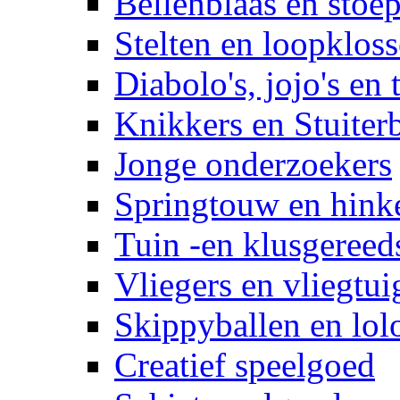
Bellenblaas en stoep
Stelten en loopklos
Diabolo's, jojo's en 
Knikkers en Stuiter
Jonge onderzoekers
Springtouw en hinke
Tuin -en klusgereed
Vliegers en vliegtui
Skippyballen en lol
Creatief speelgoed