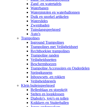
Zand -en watertafels
Waterbanen
Waterpistolen en waterballonnen
Duik en snorkel artikelen
Waterslides
Zwembaden
Tuinslangspeelgoed
Auto's
Trampolines
Inground Trampolines
Trampolines met Veiligheidsnet
Rechthoekige trampolines
Trampoline randen
Veiligheidsnetten
Beschermhoezen
Trampoline Accessoires en Onderdelen
Springkussens
Inbouwsets -en rokken
Veiligheidstegels
Klein buitenspeelgoed
Bellenblaas en stoepkrijt
Stelten en loopklossen
Diabolo's, jojo's en tollen
Knikkers en Stuiterballen
Jonge onderzoekers