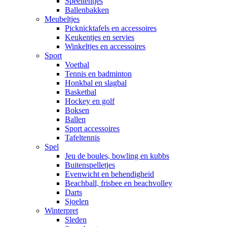
Speeltentjes
Ballenbakken
Meubeltjes
Picknicktafels en accessoires
Keukentjes en servies
Winkeltjes en accessoires
Sport
Voetbal
Tennis en badminton
Honkbal en slagbal
Basketbal
Hockey en golf
Boksen
Ballen
Sport accessoires
Tafeltennis
Spel
Jeu de boules, bowling en kubbs
Buitenspelletjes
Evenwicht en behendigheid
Beachball, frisbee en beachvolley
Darts
Sjoelen
Winterpret
Sleden