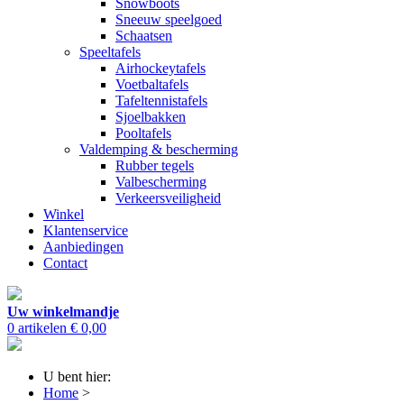
Snowboots
Sneeuw speelgoed
Schaatsen
Speeltafels
Airhockeytafels
Voetbaltafels
Tafeltennistafels
Sjoelbakken
Pooltafels
Valdemping & bescherming
Rubber tegels
Valbescherming
Verkeersveiligheid
Winkel
Klantenservice
Aanbiedingen
Contact
Uw winkelmandje
0 artikelen
€ 0,00
U bent hier:
Home
>