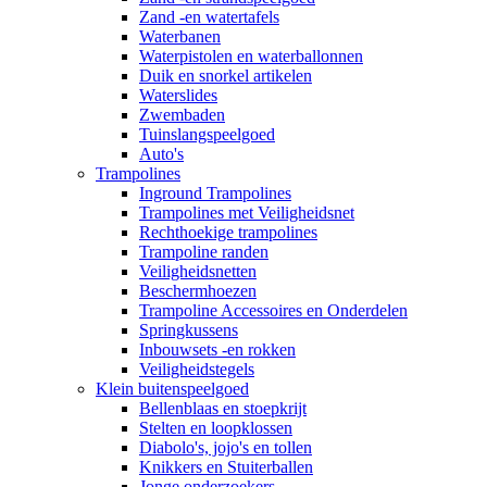
Zand -en watertafels
Waterbanen
Waterpistolen en waterballonnen
Duik en snorkel artikelen
Waterslides
Zwembaden
Tuinslangspeelgoed
Auto's
Trampolines
Inground Trampolines
Trampolines met Veiligheidsnet
Rechthoekige trampolines
Trampoline randen
Veiligheidsnetten
Beschermhoezen
Trampoline Accessoires en Onderdelen
Springkussens
Inbouwsets -en rokken
Veiligheidstegels
Klein buitenspeelgoed
Bellenblaas en stoepkrijt
Stelten en loopklossen
Diabolo's, jojo's en tollen
Knikkers en Stuiterballen
Jonge onderzoekers