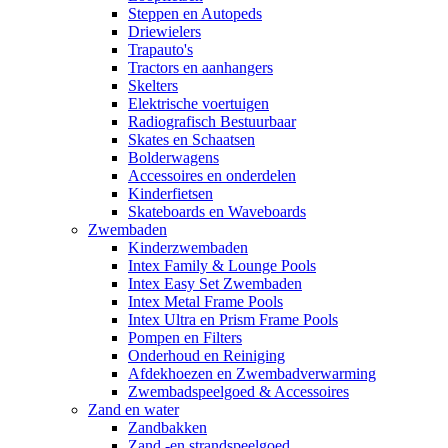
Steppen en Autopeds
Driewielers
Trapauto's
Tractors en aanhangers
Skelters
Elektrische voertuigen
Radiografisch Bestuurbaar
Skates en Schaatsen
Bolderwagens
Accessoires en onderdelen
Kinderfietsen
Skateboards en Waveboards
Zwembaden
Kinderzwembaden
Intex Family & Lounge Pools
Intex Easy Set Zwembaden
Intex Metal Frame Pools
Intex Ultra en Prism Frame Pools
Pompen en Filters
Onderhoud en Reiniging
Afdekhoezen en Zwembadverwarming
Zwembadspeelgoed & Accessoires
Zand en water
Zandbakken
Zand -en strandspeelgoed