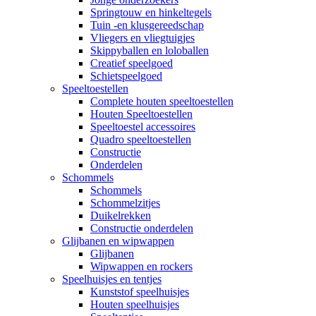
Springtouw en hinkeltegels
Tuin -en klusgereedschap
Vliegers en vliegtuigjes
Skippyballen en loloballen
Creatief speelgoed
Schietspeelgoed
Speeltoestellen
Complete houten speeltoestellen
Houten Speeltoestellen
Speeltoestel accessoires
Quadro speeltoestellen
Constructie
Onderdelen
Schommels
Schommels
Schommelzitjes
Duikelrekken
Constructie onderdelen
Glijbanen en wipwappen
Glijbanen
Wipwappen en rockers
Speelhuisjes en tentjes
Kunststof speelhuisjes
Houten speelhuisjes