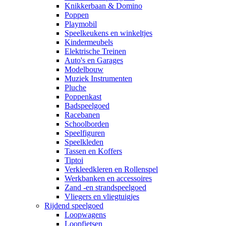
Knikkerbaan & Domino
Poppen
Playmobil
Speelkeukens en winkeltjes
Kindermeubels
Elektrische Treinen
Auto's en Garages
Modelbouw
Muziek Instrumenten
Pluche
Poppenkast
Badspeelgoed
Racebanen
Schoolborden
Speelfiguren
Speelkleden
Tassen en Koffers
Tiptoi
Verkleedkleren en Rollenspel
Werkbanken en accessoires
Zand -en strandspeelgoed
Vliegers en vliegtuigjes
Rijdend speelgoed
Loopwagens
Loopfietsen