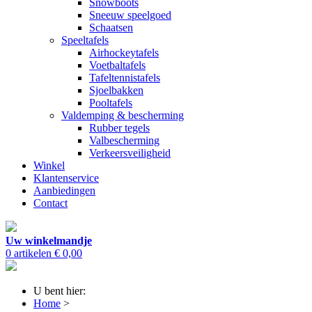
Snowboots
Sneeuw speelgoed
Schaatsen
Speeltafels
Airhockeytafels
Voetbaltafels
Tafeltennistafels
Sjoelbakken
Pooltafels
Valdemping & bescherming
Rubber tegels
Valbescherming
Verkeersveiligheid
Winkel
Klantenservice
Aanbiedingen
Contact
Uw winkelmandje
0 artikelen
€ 0,00
U bent hier:
Home
>