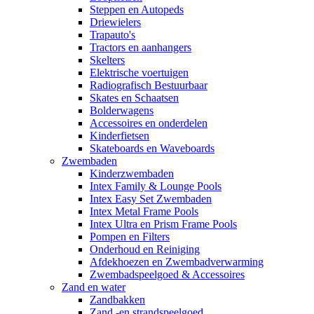
Steppen en Autopeds
Driewielers
Trapauto's
Tractors en aanhangers
Skelters
Elektrische voertuigen
Radiografisch Bestuurbaar
Skates en Schaatsen
Bolderwagens
Accessoires en onderdelen
Kinderfietsen
Skateboards en Waveboards
Zwembaden
Kinderzwembaden
Intex Family & Lounge Pools
Intex Easy Set Zwembaden
Intex Metal Frame Pools
Intex Ultra en Prism Frame Pools
Pompen en Filters
Onderhoud en Reiniging
Afdekhoezen en Zwembadverwarming
Zwembadspeelgoed & Accessoires
Zand en water
Zandbakken
Zand -en strandspeelgoed