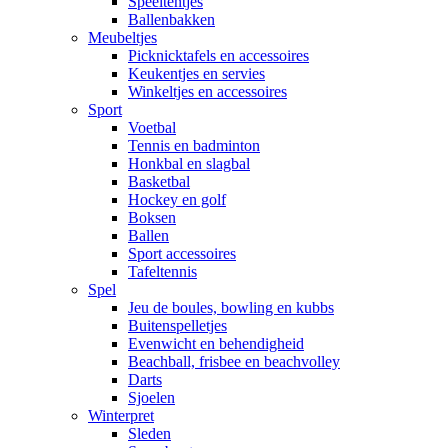
Speeltentjes
Ballenbakken
Meubeltjes
Picknicktafels en accessoires
Keukentjes en servies
Winkeltjes en accessoires
Sport
Voetbal
Tennis en badminton
Honkbal en slagbal
Basketbal
Hockey en golf
Boksen
Ballen
Sport accessoires
Tafeltennis
Spel
Jeu de boules, bowling en kubbs
Buitenspelletjes
Evenwicht en behendigheid
Beachball, frisbee en beachvolley
Darts
Sjoelen
Winterpret
Sleden