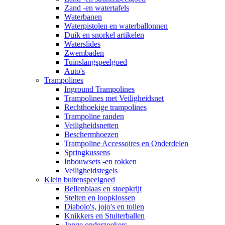
Zand -en watertafels
Waterbanen
Waterpistolen en waterballonnen
Duik en snorkel artikelen
Waterslides
Zwembaden
Tuinslangspeelgoed
Auto's
Trampolines
Inground Trampolines
Trampolines met Veiligheidsnet
Rechthoekige trampolines
Trampoline randen
Veiligheidsnetten
Beschermhoezen
Trampoline Accessoires en Onderdelen
Springkussens
Inbouwsets -en rokken
Veiligheidstegels
Klein buitenspeelgoed
Bellenblaas en stoepkrijt
Stelten en loopklossen
Diabolo's, jojo's en tollen
Knikkers en Stuiterballen
Jonge onderzoekers