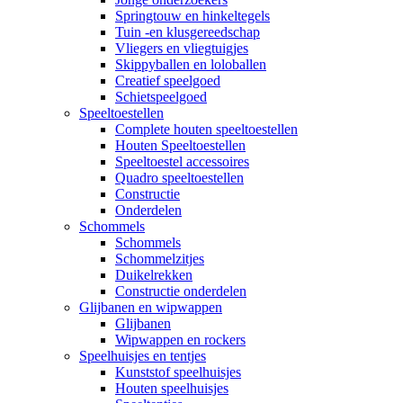
Springtouw en hinkeltegels
Tuin -en klusgereedschap
Vliegers en vliegtuigjes
Skippyballen en loloballen
Creatief speelgoed
Schietspeelgoed
Speeltoestellen
Complete houten speeltoestellen
Houten Speeltoestellen
Speeltoestel accessoires
Quadro speeltoestellen
Constructie
Onderdelen
Schommels
Schommels
Schommelzitjes
Duikelrekken
Constructie onderdelen
Glijbanen en wipwappen
Glijbanen
Wipwappen en rockers
Speelhuisjes en tentjes
Kunststof speelhuisjes
Houten speelhuisjes