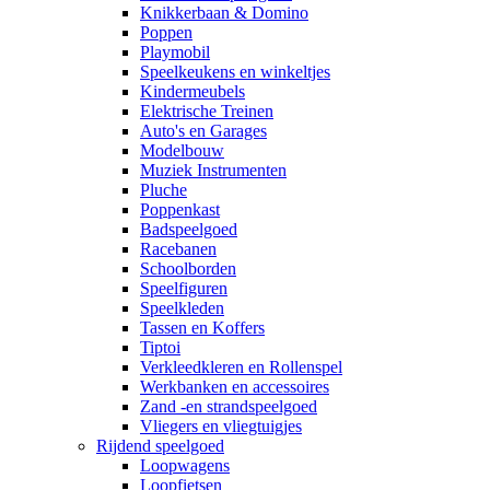
Knikkerbaan & Domino
Poppen
Playmobil
Speelkeukens en winkeltjes
Kindermeubels
Elektrische Treinen
Auto's en Garages
Modelbouw
Muziek Instrumenten
Pluche
Poppenkast
Badspeelgoed
Racebanen
Schoolborden
Speelfiguren
Speelkleden
Tassen en Koffers
Tiptoi
Verkleedkleren en Rollenspel
Werkbanken en accessoires
Zand -en strandspeelgoed
Vliegers en vliegtuigjes
Rijdend speelgoed
Loopwagens
Loopfietsen