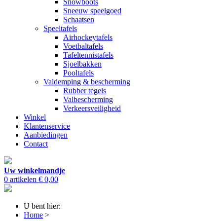
Snowboots
Sneeuw speelgoed
Schaatsen
Speeltafels
Airhockeytafels
Voetbaltafels
Tafeltennistafels
Sjoelbakken
Pooltafels
Valdemping & bescherming
Rubber tegels
Valbescherming
Verkeersveiligheid
Winkel
Klantenservice
Aanbiedingen
Contact
Uw winkelmandje
0 artikelen
€ 0,00
U bent hier:
Home
>