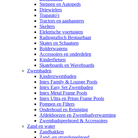
Steppen en Autopeds
Driewielers
Trapauto's
Tractors en aanhangers
Skelters
Elektrische voertuigen
Radiografisch Bestuurbaar
Skates en Schaatsen
Bolderwagens
Accessoires en onderdelen
Kinderfietsen
Skateboards en Waveboards
Zwembaden
Kinderzwembaden
Intex Family & Lounge Pools
Intex Easy Set Zwembaden
Intex Metal Frame Pools
Intex Ultra en Prism Frame Pools
Pompen en Filters
Onderhoud en Reiniging
Afdekhoezen en Zwembadverwarming
Zwembadspeelgoed & Accessoires
Zand en water
Zandbakken
Zand -en strandspeelgoed