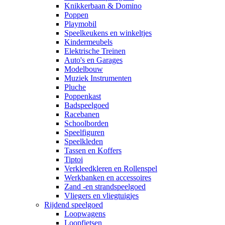
Knikkerbaan & Domino
Poppen
Playmobil
Speelkeukens en winkeltjes
Kindermeubels
Elektrische Treinen
Auto's en Garages
Modelbouw
Muziek Instrumenten
Pluche
Poppenkast
Badspeelgoed
Racebanen
Schoolborden
Speelfiguren
Speelkleden
Tassen en Koffers
Tiptoi
Verkleedkleren en Rollenspel
Werkbanken en accessoires
Zand -en strandspeelgoed
Vliegers en vliegtuigjes
Rijdend speelgoed
Loopwagens
Loopfietsen