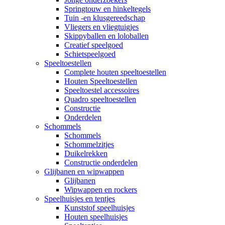
Springtouw en hinkeltegels
Tuin -en klusgereedschap
Vliegers en vliegtuigjes
Skippyballen en loloballen
Creatief speelgoed
Schietspeelgoed
Speeltoestellen
Complete houten speeltoestellen
Houten Speeltoestellen
Speeltoestel accessoires
Quadro speeltoestellen
Constructie
Onderdelen
Schommels
Schommels
Schommelzitjes
Duikelrekken
Constructie onderdelen
Glijbanen en wipwappen
Glijbanen
Wipwappen en rockers
Speelhuisjes en tentjes
Kunststof speelhuisjes
Houten speelhuisjes