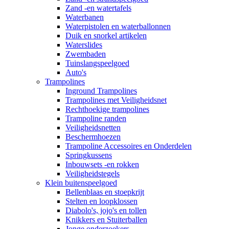
Zand -en watertafels
Waterbanen
Waterpistolen en waterballonnen
Duik en snorkel artikelen
Waterslides
Zwembaden
Tuinslangspeelgoed
Auto's
Trampolines
Inground Trampolines
Trampolines met Veiligheidsnet
Rechthoekige trampolines
Trampoline randen
Veiligheidsnetten
Beschermhoezen
Trampoline Accessoires en Onderdelen
Springkussens
Inbouwsets -en rokken
Veiligheidstegels
Klein buitenspeelgoed
Bellenblaas en stoepkrijt
Stelten en loopklossen
Diabolo's, jojo's en tollen
Knikkers en Stuiterballen
Jonge onderzoekers