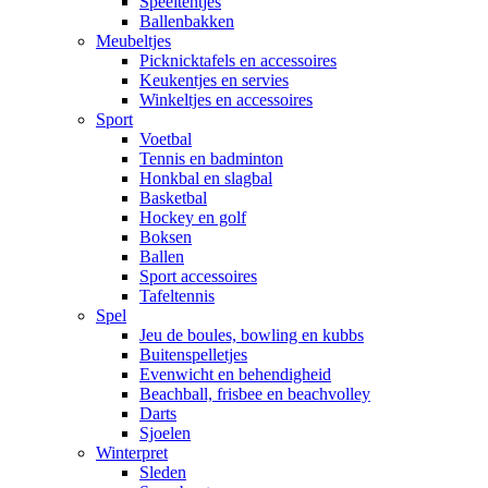
Speeltentjes
Ballenbakken
Meubeltjes
Picknicktafels en accessoires
Keukentjes en servies
Winkeltjes en accessoires
Sport
Voetbal
Tennis en badminton
Honkbal en slagbal
Basketbal
Hockey en golf
Boksen
Ballen
Sport accessoires
Tafeltennis
Spel
Jeu de boules, bowling en kubbs
Buitenspelletjes
Evenwicht en behendigheid
Beachball, frisbee en beachvolley
Darts
Sjoelen
Winterpret
Sleden