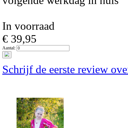
volgende werkdag in huis
In voorraad
€ 39,95
Aantal:
Schrijf de eerste review ove