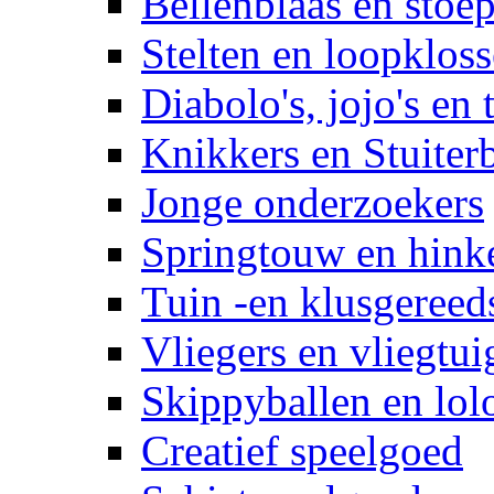
Bellenblaas en stoep
Stelten en loopklos
Diabolo's, jojo's en 
Knikkers en Stuiter
Jonge onderzoekers
Springtouw en hinke
Tuin -en klusgereed
Vliegers en vliegtui
Skippyballen en lol
Creatief speelgoed