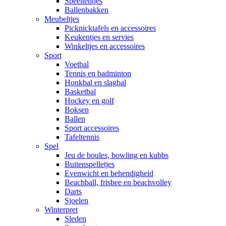
Speeltentjes
Ballenbakken
Meubeltjes
Picknicktafels en accessoires
Keukentjes en servies
Winkeltjes en accessoires
Sport
Voetbal
Tennis en badminton
Honkbal en slagbal
Basketbal
Hockey en golf
Boksen
Ballen
Sport accessoires
Tafeltennis
Spel
Jeu de boules, bowling en kubbs
Buitenspelletjes
Evenwicht en behendigheid
Beachball, frisbee en beachvolley
Darts
Sjoelen
Winterpret
Sleden