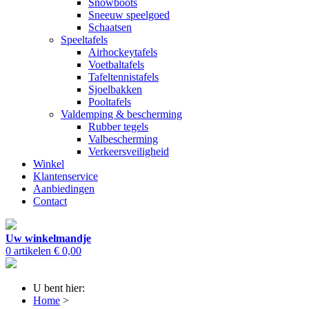
Snowboots
Sneeuw speelgoed
Schaatsen
Speeltafels
Airhockeytafels
Voetbaltafels
Tafeltennistafels
Sjoelbakken
Pooltafels
Valdemping & bescherming
Rubber tegels
Valbescherming
Verkeersveiligheid
Winkel
Klantenservice
Aanbiedingen
Contact
Uw winkelmandje
0 artikelen
€ 0,00
U bent hier:
Home
>