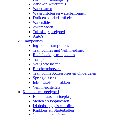
Zand -en watertafels
Waterbanen
Waterpistolen en waterballonnen
Duik en snorkel artikelen
Waterslides
Zwembaden
Tuinslangspeelgoed
Auto's
Trampolines
Inground Trampolines
Trampolines met Veiligheidsnet
Rechthoekige trampolines
Trampoline randen
Veiligheidsnetten
Beschermhoezen
Trampoline Accessoires en Onderdelen
Springkussens
Inbouwsets -en rokken
Veiligheidstegels
Klein buitenspeelgoed
Bellenblaas en stoepkrijt
Stelten en loopklossen
Diabolo's, jojo's en tollen
Knikkers en Stuiterballen
Jonge onderzoekers