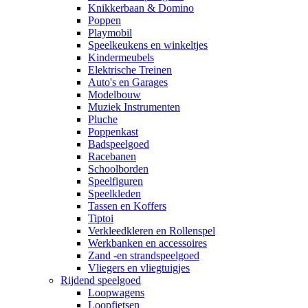
Knikkerbaan & Domino
Poppen
Playmobil
Speelkeukens en winkeltjes
Kindermeubels
Elektrische Treinen
Auto's en Garages
Modelbouw
Muziek Instrumenten
Pluche
Poppenkast
Badspeelgoed
Racebanen
Schoolborden
Speelfiguren
Speelkleden
Tassen en Koffers
Tiptoi
Verkleedkleren en Rollenspel
Werkbanken en accessoires
Zand -en strandspeelgoed
Vliegers en vliegtuigjes
Rijdend speelgoed
Loopwagens
Loopfietsen