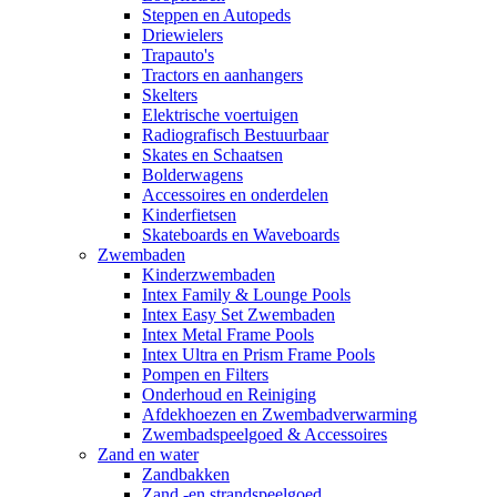
Steppen en Autopeds
Driewielers
Trapauto's
Tractors en aanhangers
Skelters
Elektrische voertuigen
Radiografisch Bestuurbaar
Skates en Schaatsen
Bolderwagens
Accessoires en onderdelen
Kinderfietsen
Skateboards en Waveboards
Zwembaden
Kinderzwembaden
Intex Family & Lounge Pools
Intex Easy Set Zwembaden
Intex Metal Frame Pools
Intex Ultra en Prism Frame Pools
Pompen en Filters
Onderhoud en Reiniging
Afdekhoezen en Zwembadverwarming
Zwembadspeelgoed & Accessoires
Zand en water
Zandbakken
Zand -en strandspeelgoed