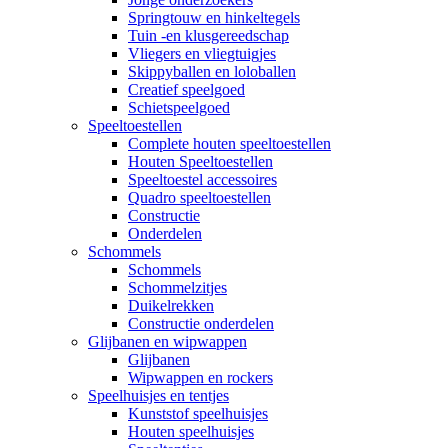
Springtouw en hinkeltegels
Tuin -en klusgereedschap
Vliegers en vliegtuigjes
Skippyballen en loloballen
Creatief speelgoed
Schietspeelgoed
Speeltoestellen
Complete houten speeltoestellen
Houten Speeltoestellen
Speeltoestel accessoires
Quadro speeltoestellen
Constructie
Onderdelen
Schommels
Schommels
Schommelzitjes
Duikelrekken
Constructie onderdelen
Glijbanen en wipwappen
Glijbanen
Wipwappen en rockers
Speelhuisjes en tentjes
Kunststof speelhuisjes
Houten speelhuisjes