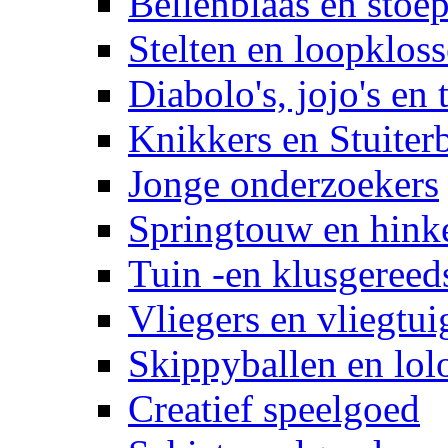
Bellenblaas en stoep
Stelten en loopklos
Diabolo's, jojo's en 
Knikkers en Stuiter
Jonge onderzoekers
Springtouw en hinke
Tuin -en klusgereed
Vliegers en vliegtui
Skippyballen en lol
Creatief speelgoed