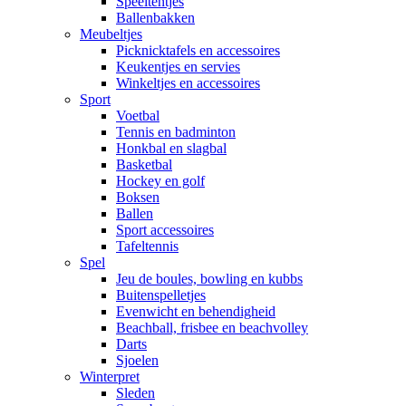
Speeltentjes
Ballenbakken
Meubeltjes
Picknicktafels en accessoires
Keukentjes en servies
Winkeltjes en accessoires
Sport
Voetbal
Tennis en badminton
Honkbal en slagbal
Basketbal
Hockey en golf
Boksen
Ballen
Sport accessoires
Tafeltennis
Spel
Jeu de boules, bowling en kubbs
Buitenspelletjes
Evenwicht en behendigheid
Beachball, frisbee en beachvolley
Darts
Sjoelen
Winterpret
Sleden