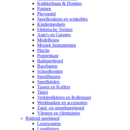
Knikkerbaan & Domino
Poppen
Playmobil
Speelkeukens en winkeltjes
Kindermeubels
Elektrische Treinen
Auto's en Garages
Modelbouw
Muziek Instrumenten
Pluche
Poppenkast
Badspeelgoed
Racebanen
Schoolborden
Speelfiguren
Speelkleden
Tassen en Koffers
Tiptoi
Verkleedkleren en Rollenspel
Werkbanken en accessoires
Zand -en strandspeelgoed
Vliegers en vliegtuigjes
Rijdend speelgoed
Loopwagens
Loopfietsen