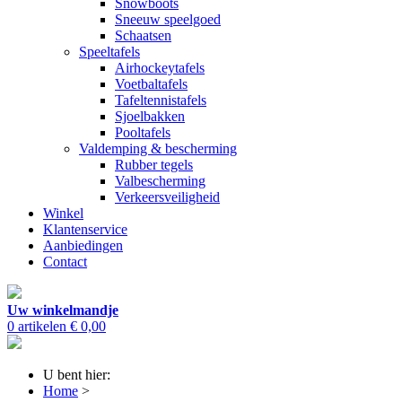
Snowboots
Sneeuw speelgoed
Schaatsen
Speeltafels
Airhockeytafels
Voetbaltafels
Tafeltennistafels
Sjoelbakken
Pooltafels
Valdemping & bescherming
Rubber tegels
Valbescherming
Verkeersveiligheid
Winkel
Klantenservice
Aanbiedingen
Contact
Uw winkelmandje
0 artikelen
€ 0,00
U bent hier:
Home
>