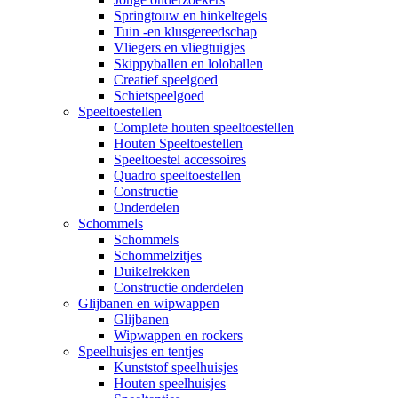
Springtouw en hinkeltegels
Tuin -en klusgereedschap
Vliegers en vliegtuigjes
Skippyballen en loloballen
Creatief speelgoed
Schietspeelgoed
Speeltoestellen
Complete houten speeltoestellen
Houten Speeltoestellen
Speeltoestel accessoires
Quadro speeltoestellen
Constructie
Onderdelen
Schommels
Schommels
Schommelzitjes
Duikelrekken
Constructie onderdelen
Glijbanen en wipwappen
Glijbanen
Wipwappen en rockers
Speelhuisjes en tentjes
Kunststof speelhuisjes
Houten speelhuisjes