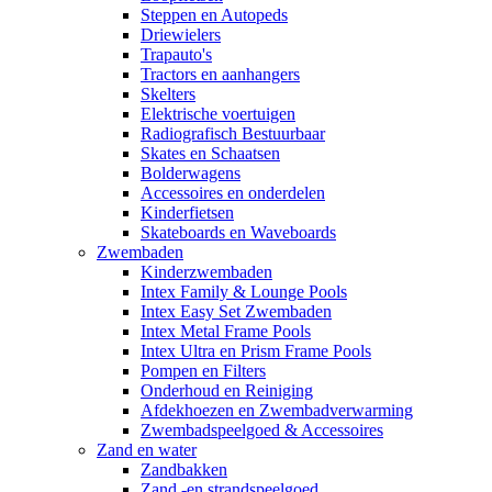
Steppen en Autopeds
Driewielers
Trapauto's
Tractors en aanhangers
Skelters
Elektrische voertuigen
Radiografisch Bestuurbaar
Skates en Schaatsen
Bolderwagens
Accessoires en onderdelen
Kinderfietsen
Skateboards en Waveboards
Zwembaden
Kinderzwembaden
Intex Family & Lounge Pools
Intex Easy Set Zwembaden
Intex Metal Frame Pools
Intex Ultra en Prism Frame Pools
Pompen en Filters
Onderhoud en Reiniging
Afdekhoezen en Zwembadverwarming
Zwembadspeelgoed & Accessoires
Zand en water
Zandbakken
Zand -en strandspeelgoed