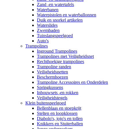
Zand -en watertafels
Waterbanen
Waterpistolen en waterballonnen
Duik en snorkel artikelen
Waterslides
Zwembaden
Tuinslangspeelgoed
Auto's
Trampolines
Inground Trampolines
Trampolines met Veiligheidsnet
Rechthoekige trampolines
Trampoline randen
Veiligheidsnetten
Beschermhoezen
Trampoline Accessoires en Onderdelen
Springkussens
Inbouwsets -en rokken
Veiligheidstegels
Klein buitenspeelgoed
Bellenblaas en stoepkrijt
Stelten en loopklossen
Diabolo's, jojo's en tollen
Knikkers en Stuiterballen
Jonge onderzoekers