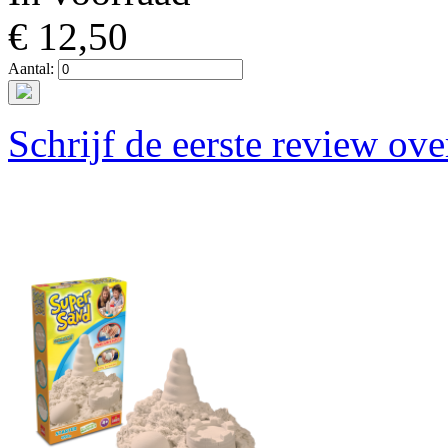
€ 12,50
Aantal:
Schrijf de eerste review ove