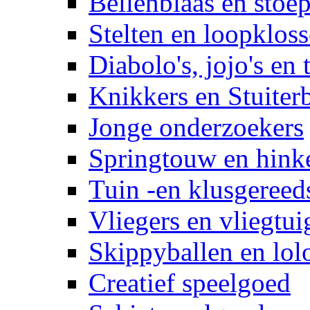
Bellenblaas en stoep
Stelten en loopklos
Diabolo's, jojo's en 
Knikkers en Stuiter
Jonge onderzoekers
Springtouw en hinke
Tuin -en klusgereed
Vliegers en vliegtui
Skippyballen en lol
Creatief speelgoed