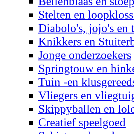
Bellenblaas en stoep
Stelten en loopklos
Diabolo's, jojo's en 
Knikkers en Stuiter
Jonge onderzoekers
Springtouw en hinke
Tuin -en klusgereed
Vliegers en vliegtui
Skippyballen en lol
Creatief speelgoed