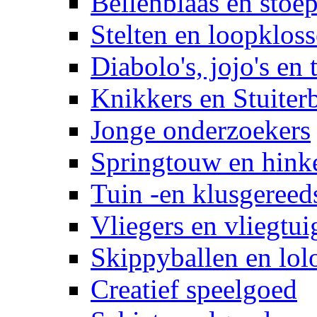
Bellenblaas en stoep
Stelten en loopklos
Diabolo's, jojo's en 
Knikkers en Stuiter
Jonge onderzoekers
Springtouw en hinke
Tuin -en klusgereed
Vliegers en vliegtui
Skippyballen en lol
Creatief speelgoed