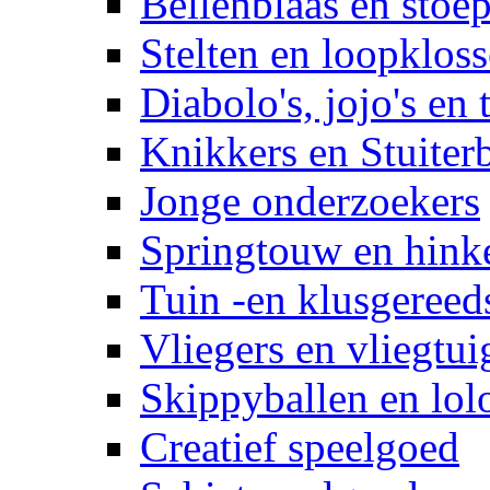
Bellenblaas en stoep
Stelten en loopklos
Diabolo's, jojo's en 
Knikkers en Stuiter
Jonge onderzoekers
Springtouw en hinke
Tuin -en klusgereed
Vliegers en vliegtui
Skippyballen en lol
Creatief speelgoed