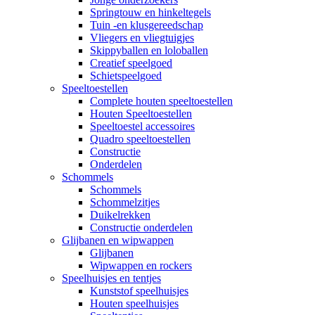
Springtouw en hinkeltegels
Tuin -en klusgereedschap
Vliegers en vliegtuigjes
Skippyballen en loloballen
Creatief speelgoed
Schietspeelgoed
Speeltoestellen
Complete houten speeltoestellen
Houten Speeltoestellen
Speeltoestel accessoires
Quadro speeltoestellen
Constructie
Onderdelen
Schommels
Schommels
Schommelzitjes
Duikelrekken
Constructie onderdelen
Glijbanen en wipwappen
Glijbanen
Wipwappen en rockers
Speelhuisjes en tentjes
Kunststof speelhuisjes
Houten speelhuisjes