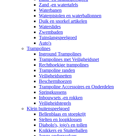
Zand -en watertafels
Waterbanen
Waterpistolen en waterballonnen
Duik en snorkel artikelen
Waterslides
Zwembaden
Tuinslangspeelgoed
Auto's
Trampolines
Inground Trampolines
Trampolines met Veiligheidsnet
Rechthoekige trampolines
Trampoline randen
Veiligheidsnetten
Beschermhoezen
Trampoline Accessoires en Onderdelen
Springkussens
Inbouwsets -en rokken
Veiligheidstegels
Klein buitenspeelgoed
Bellenblaas en stoepkrijt
Stelten en loopklossen
Diabolo's, jojo's en tollen
Knikkers en Stuiterballen
Jonge onderzoekers