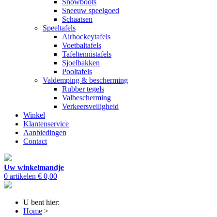
Snowboots
Sneeuw speelgoed
Schaatsen
Speeltafels
Airhockeytafels
Voetbaltafels
Tafeltennistafels
Sjoelbakken
Pooltafels
Valdemping & bescherming
Rubber tegels
Valbescherming
Verkeersveiligheid
Winkel
Klantenservice
Aanbiedingen
Contact
Uw winkelmandje
0 artikelen
€ 0,00
U bent hier:
Home
>