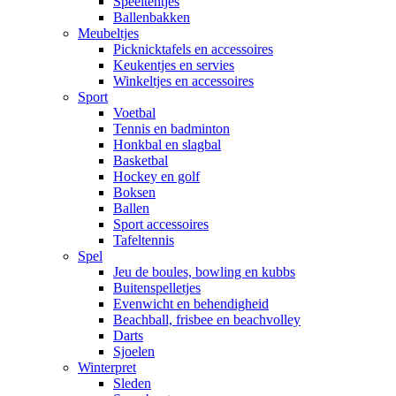
Speeltentjes
Ballenbakken
Meubeltjes
Picknicktafels en accessoires
Keukentjes en servies
Winkeltjes en accessoires
Sport
Voetbal
Tennis en badminton
Honkbal en slagbal
Basketbal
Hockey en golf
Boksen
Ballen
Sport accessoires
Tafeltennis
Spel
Jeu de boules, bowling en kubbs
Buitenspelletjes
Evenwicht en behendigheid
Beachball, frisbee en beachvolley
Darts
Sjoelen
Winterpret
Sleden