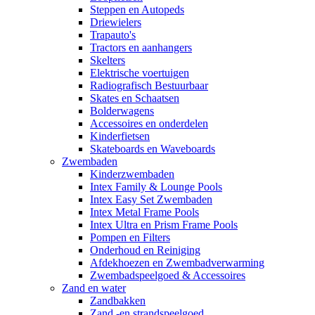
Steppen en Autopeds
Driewielers
Trapauto's
Tractors en aanhangers
Skelters
Elektrische voertuigen
Radiografisch Bestuurbaar
Skates en Schaatsen
Bolderwagens
Accessoires en onderdelen
Kinderfietsen
Skateboards en Waveboards
Zwembaden
Kinderzwembaden
Intex Family & Lounge Pools
Intex Easy Set Zwembaden
Intex Metal Frame Pools
Intex Ultra en Prism Frame Pools
Pompen en Filters
Onderhoud en Reiniging
Afdekhoezen en Zwembadverwarming
Zwembadspeelgoed & Accessoires
Zand en water
Zandbakken
Zand -en strandspeelgoed