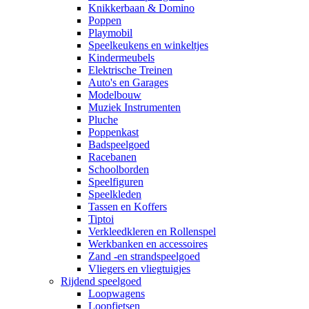
Knikkerbaan & Domino
Poppen
Playmobil
Speelkeukens en winkeltjes
Kindermeubels
Elektrische Treinen
Auto's en Garages
Modelbouw
Muziek Instrumenten
Pluche
Poppenkast
Badspeelgoed
Racebanen
Schoolborden
Speelfiguren
Speelkleden
Tassen en Koffers
Tiptoi
Verkleedkleren en Rollenspel
Werkbanken en accessoires
Zand -en strandspeelgoed
Vliegers en vliegtuigjes
Rijdend speelgoed
Loopwagens
Loopfietsen