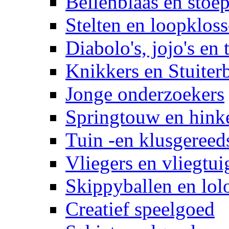
Bellenblaas en stoep
Stelten en loopklos
Diabolo's, jojo's en 
Knikkers en Stuiter
Jonge onderzoekers
Springtouw en hinke
Tuin -en klusgereed
Vliegers en vliegtui
Skippyballen en lol
Creatief speelgoed