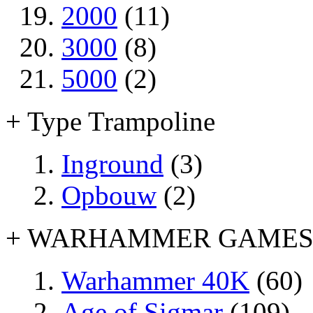
2000
(11)
3000
(8)
5000
(2)
+ Type Trampoline
Inground
(3)
Opbouw
(2)
+ WARHAMMER GAME
Warhammer 40K
(60)
Age of Sigmar
(109)