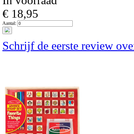
In voorraad
€ 18,95
Aantal:
Schrijf de eerste review ove