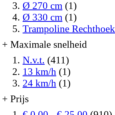
Ø 270 cm
(1)
Ø 330 cm
(1)
Trampoline Rechthoek
+ Maximale snelheid
N.v.t.
(411)
13 km/h
(1)
24 km/h
(1)
+ Prijs
€ 0,00
-
€ 25,00
(910)