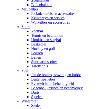
Speeltentjes
Ballenbakken
Meubeltjes
Picknicktafels en accessoires
Keukentjes en servies
Winkeltjes en accessoires
Sport
Voetbal
Tennis en badminton
Honkbal en slagbal
Basketbal
Hockey en golf
Boksen
Ballen
Sport accessoires
Tafeltennis
Spel
Jeu de boules, bowling en kubbs
Buitenspelletjes
Evenwicht en behendigheid
Beachball, frisbee en beachvolley
Darts
Sjoelen
Winterpret
Sleden