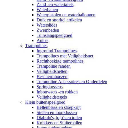
Zand -en watertafels
Waterbanen
Waterpistolen en waterballonnen
Duik en snorkel artikelen
Waterslides
Zwembaden
Tuinslangspeelgoed
Auto's
Trampolines
Inground Trampolines
Trampolines met Veiligheidsnet
Rechthoekige trampolines
Trampoline randen
Veiligheidsnetten
Beschermhoezen
Trampoline Accessoires en Onderdelen
Springkussens
Inbouwsets -en rokken
Veiligheidstegels
Klein buitenspeelgoed
Bellenblaas en stoepkrijt
Stelten en loopklossen
Diabolo's, jojo's en tollen
Knikkers en Stuiterballen
Jonge onderzoekers