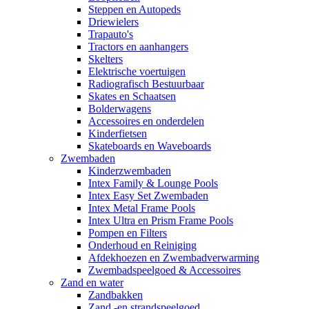
Steppen en Autopeds
Driewielers
Trapauto's
Tractors en aanhangers
Skelters
Elektrische voertuigen
Radiografisch Bestuurbaar
Skates en Schaatsen
Bolderwagens
Accessoires en onderdelen
Kinderfietsen
Skateboards en Waveboards
Zwembaden
Kinderzwembaden
Intex Family & Lounge Pools
Intex Easy Set Zwembaden
Intex Metal Frame Pools
Intex Ultra en Prism Frame Pools
Pompen en Filters
Onderhoud en Reiniging
Afdekhoezen en Zwembadverwarming
Zwembadspeelgoed & Accessoires
Zand en water
Zandbakken
Zand -en strandspeelgoed