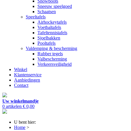
Snowboots
Sneeuw speelgoed
Schaatsen
Speeltafels
Airhockeytafels
Voetbaltafels
Tafeltennistafels
Sjoelbakken
Pooltafels
Valdemping & bescherming
Rubber tegels
Valbescherming
Verkeersveiligheid
Winkel
Klantenservice
Aanbiedingen
Contact
Uw winkelmandje
0 artikelen
€ 0,00
U bent hier:
Home
>