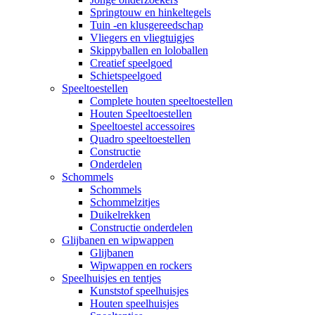
Springtouw en hinkeltegels
Tuin -en klusgereedschap
Vliegers en vliegtuigjes
Skippyballen en loloballen
Creatief speelgoed
Schietspeelgoed
Speeltoestellen
Complete houten speeltoestellen
Houten Speeltoestellen
Speeltoestel accessoires
Quadro speeltoestellen
Constructie
Onderdelen
Schommels
Schommels
Schommelzitjes
Duikelrekken
Constructie onderdelen
Glijbanen en wipwappen
Glijbanen
Wipwappen en rockers
Speelhuisjes en tentjes
Kunststof speelhuisjes
Houten speelhuisjes