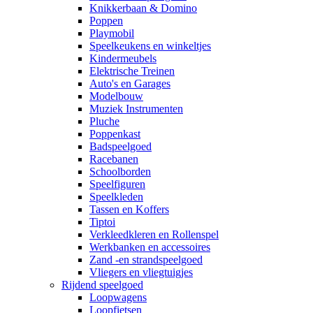
Knikkerbaan & Domino
Poppen
Playmobil
Speelkeukens en winkeltjes
Kindermeubels
Elektrische Treinen
Auto's en Garages
Modelbouw
Muziek Instrumenten
Pluche
Poppenkast
Badspeelgoed
Racebanen
Schoolborden
Speelfiguren
Speelkleden
Tassen en Koffers
Tiptoi
Verkleedkleren en Rollenspel
Werkbanken en accessoires
Zand -en strandspeelgoed
Vliegers en vliegtuigjes
Rijdend speelgoed
Loopwagens
Loopfietsen