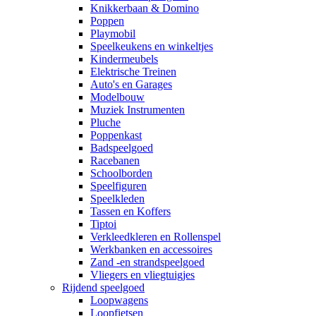
Knikkerbaan & Domino
Poppen
Playmobil
Speelkeukens en winkeltjes
Kindermeubels
Elektrische Treinen
Auto's en Garages
Modelbouw
Muziek Instrumenten
Pluche
Poppenkast
Badspeelgoed
Racebanen
Schoolborden
Speelfiguren
Speelkleden
Tassen en Koffers
Tiptoi
Verkleedkleren en Rollenspel
Werkbanken en accessoires
Zand -en strandspeelgoed
Vliegers en vliegtuigjes
Rijdend speelgoed
Loopwagens
Loopfietsen