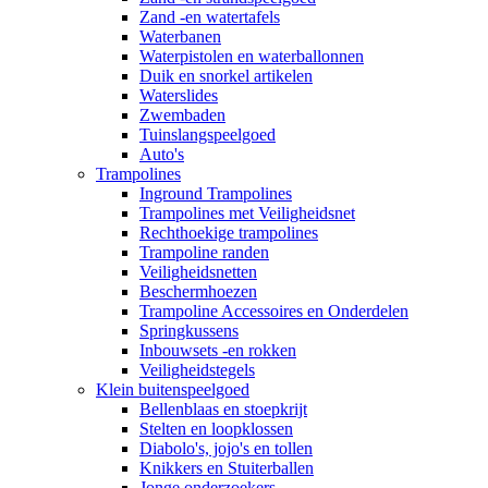
Zand -en watertafels
Waterbanen
Waterpistolen en waterballonnen
Duik en snorkel artikelen
Waterslides
Zwembaden
Tuinslangspeelgoed
Auto's
Trampolines
Inground Trampolines
Trampolines met Veiligheidsnet
Rechthoekige trampolines
Trampoline randen
Veiligheidsnetten
Beschermhoezen
Trampoline Accessoires en Onderdelen
Springkussens
Inbouwsets -en rokken
Veiligheidstegels
Klein buitenspeelgoed
Bellenblaas en stoepkrijt
Stelten en loopklossen
Diabolo's, jojo's en tollen
Knikkers en Stuiterballen
Jonge onderzoekers