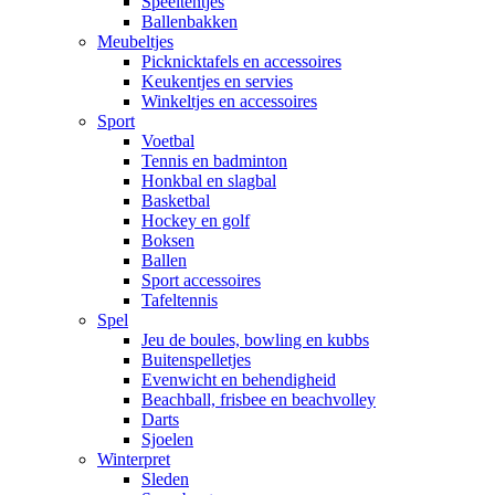
Speeltentjes
Ballenbakken
Meubeltjes
Picknicktafels en accessoires
Keukentjes en servies
Winkeltjes en accessoires
Sport
Voetbal
Tennis en badminton
Honkbal en slagbal
Basketbal
Hockey en golf
Boksen
Ballen
Sport accessoires
Tafeltennis
Spel
Jeu de boules, bowling en kubbs
Buitenspelletjes
Evenwicht en behendigheid
Beachball, frisbee en beachvolley
Darts
Sjoelen
Winterpret
Sleden