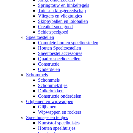
Springtouw en hinkeltegels
Tuin -en klusgereedschap
Vliegers en vliegtuigjes
Skippyballen en loloballen
Creatief speelgoed
Schietspeelgoed
Speeltoestellen
Complete houten speeltoestellen
Houten Speeltoestellen
Speeltoestel accessoires
Quadro speeltoestellen
Constructie
Onderdelen
Schommels
Schommels
Schommelzitjes
Duikelrekken
Constructie onderdelen
Glijbanen en wipwappen
Glijbanen
Wipwappen en rockers
Speelhuisjes en tentjes
Kunststof speelhuisjes
Houten speelhuisjes