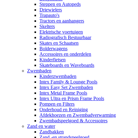
Steppen en Autopeds
Driewielers
Trapauto's
Tractors en aanhangers
Skelters
Elektrische voertuigen
Radiografisch Bestuurbaar
Skates en Schaatsen
Bolderwagens
Accessoires en onderdelen
Kinderfietsen
Skateboards en Waveboards
Zwembaden
Kinderzwembaden
Intex Family & Lounge Pools
Intex Easy Set Zwembaden
Intex Metal Frame Pools
Intex Ultra en Prism Frame Pools
Pompen en Filters
Onderhoud en Reiniging
Afdekhoezen en Zwembadverwarming
Zwembadspeelgoed & Accessoires
Zand en water
Zandbakken
Zand -en strandspeelgoed