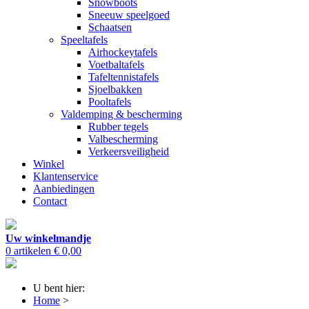
Snowboots
Sneeuw speelgoed
Schaatsen
Speeltafels
Airhockeytafels
Voetbaltafels
Tafeltennistafels
Sjoelbakken
Pooltafels
Valdemping & bescherming
Rubber tegels
Valbescherming
Verkeersveiligheid
Winkel
Klantenservice
Aanbiedingen
Contact
Uw winkelmandje
0 artikelen
€ 0,00
U bent hier:
Home
>