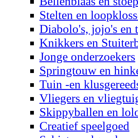
Bellenblaas en stoep
Stelten en loopklos
Diabolo's, jojo's en 
Knikkers en Stuiter
Jonge onderzoekers
Springtouw en hinke
Tuin -en klusgereed
Vliegers en vliegtui
Skippyballen en lol
Creatief speelgoed