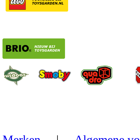
Merken
|
Algemene vo