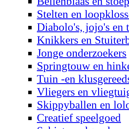
Bellenblaas en stoep
Stelten en loopklos
Diabolo's, jojo's en 
Knikkers en Stuiter
Jonge onderzoekers
Springtouw en hinke
Tuin -en klusgereed
Vliegers en vliegtui
Skippyballen en lol
Creatief speelgoed