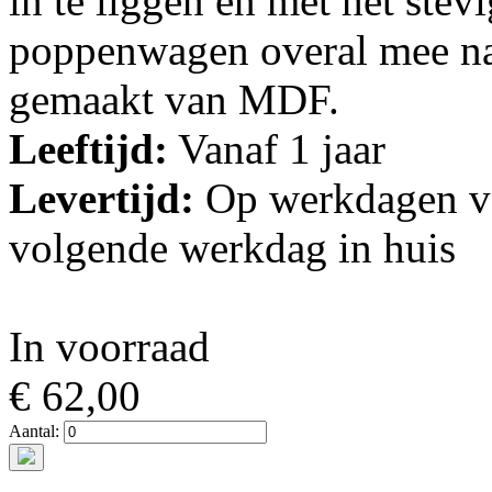
in te liggen en met het stev
poppenwagen overal mee na
gemaakt van MDF.
Leeftijd:
Vanaf 1 jaar
Levertijd:
Op werkdagen vo
volgende werkdag in huis
In voorraad
€ 62,00
Aantal: