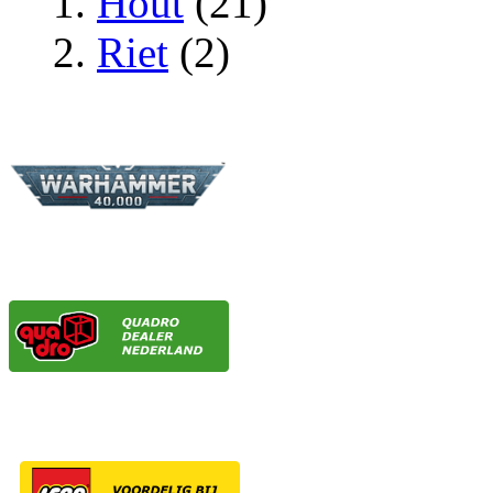
Hout
(21)
Riet
(2)