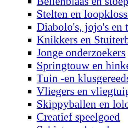
Bellenblaas en stoep
Stelten en loopklos
Diabolo's, jojo's en 
Knikkers en Stuiter
Jonge onderzoekers
Springtouw en hinke
Tuin -en klusgereed
Vliegers en vliegtui
Skippyballen en lol
Creatief speelgoed