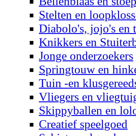
Bellenblaas en stoep
Stelten en loopklos
Diabolo's, jojo's en 
Knikkers en Stuiter
Jonge onderzoekers
Springtouw en hinke
Tuin -en klusgereed
Vliegers en vliegtui
Skippyballen en lol
Creatief speelgoed