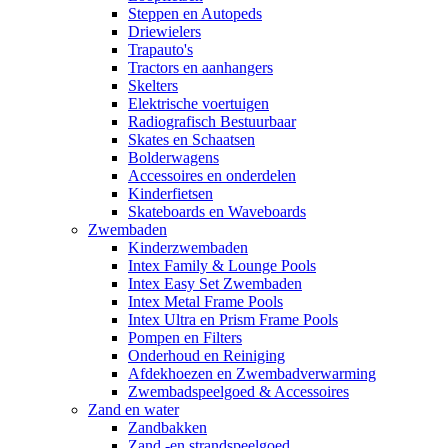
Steppen en Autopeds
Driewielers
Trapauto's
Tractors en aanhangers
Skelters
Elektrische voertuigen
Radiografisch Bestuurbaar
Skates en Schaatsen
Bolderwagens
Accessoires en onderdelen
Kinderfietsen
Skateboards en Waveboards
Zwembaden
Kinderzwembaden
Intex Family & Lounge Pools
Intex Easy Set Zwembaden
Intex Metal Frame Pools
Intex Ultra en Prism Frame Pools
Pompen en Filters
Onderhoud en Reiniging
Afdekhoezen en Zwembadverwarming
Zwembadspeelgoed & Accessoires
Zand en water
Zandbakken
Zand -en strandspeelgoed