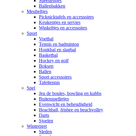
Speeltentjes
Ballenbakken
Meubeltjes
Picknicktafels en accessoires
Keukentjes en servies
Winkeltjes en accessoires
Sport
Voetbal
Tennis en badminton
Honkbal en slagbal
Basketbal
Hockey en golf
Boksen
Ballen
Sport accessoires
Tafeltennis
Spel
Jeu de boules, bowling en kubbs
Buitenspelletjes
Evenwicht en behendigheid
Beachball, frisbee en beachvolley
Darts
Sjoelen
Winterpret
Sleden