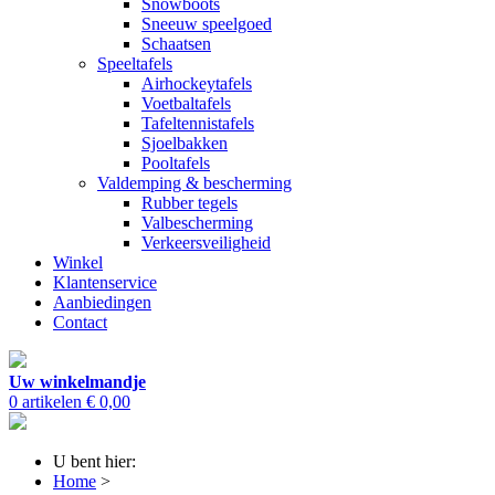
Snowboots
Sneeuw speelgoed
Schaatsen
Speeltafels
Airhockeytafels
Voetbaltafels
Tafeltennistafels
Sjoelbakken
Pooltafels
Valdemping & bescherming
Rubber tegels
Valbescherming
Verkeersveiligheid
Winkel
Klantenservice
Aanbiedingen
Contact
Uw winkelmandje
0 artikelen
€ 0,00
U bent hier:
Home
>