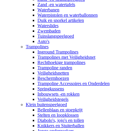
Zand -en watertafels
Waterbanen
Waterpistolen en waterballonnen
Duik en snorkel artikelen
Waterslides
Zwembaden
Tuinslangspeelgoed
Auto's
Trampolines
Inground Trampolines
Trampolines met Veiligheidsnet
Rechthoekige trampolines
Trampoline randen
Veiligheidsnetten
Beschermhoezen
Trampoline Accessoires en Onderdelen
Springkussens
Inbouwsets -en rokken
Veiligheidstegels
Klein buitenspeelgoed
Bellenblaas en stoepkrijt
Stelten en loopklossen
Diabolo's, jojo's en tollen
Knikkers en Stuiterballen
Jonge onderzoekers