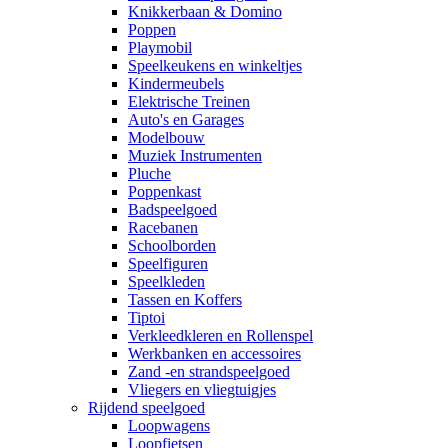
Knikkerbaan & Domino
Poppen
Playmobil
Speelkeukens en winkeltjes
Kindermeubels
Elektrische Treinen
Auto's en Garages
Modelbouw
Muziek Instrumenten
Pluche
Poppenkast
Badspeelgoed
Racebanen
Schoolborden
Speelfiguren
Speelkleden
Tassen en Koffers
Tiptoi
Verkleedkleren en Rollenspel
Werkbanken en accessoires
Zand -en strandspeelgoed
Vliegers en vliegtuigjes
Rijdend speelgoed
Loopwagens
Loopfietsen