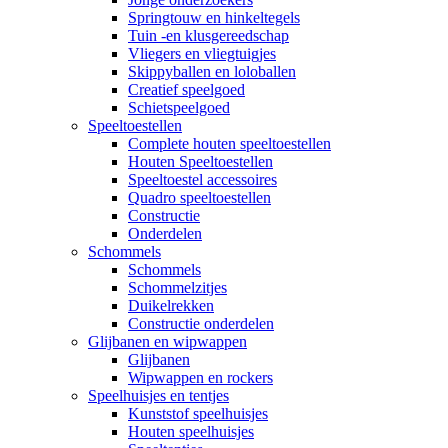
Springtouw en hinkeltegels
Tuin -en klusgereedschap
Vliegers en vliegtuigjes
Skippyballen en loloballen
Creatief speelgoed
Schietspeelgoed
Speeltoestellen
Complete houten speeltoestellen
Houten Speeltoestellen
Speeltoestel accessoires
Quadro speeltoestellen
Constructie
Onderdelen
Schommels
Schommels
Schommelzitjes
Duikelrekken
Constructie onderdelen
Glijbanen en wipwappen
Glijbanen
Wipwappen en rockers
Speelhuisjes en tentjes
Kunststof speelhuisjes
Houten speelhuisjes