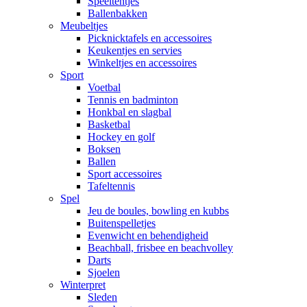
Speeltentjes
Ballenbakken
Meubeltjes
Picknicktafels en accessoires
Keukentjes en servies
Winkeltjes en accessoires
Sport
Voetbal
Tennis en badminton
Honkbal en slagbal
Basketbal
Hockey en golf
Boksen
Ballen
Sport accessoires
Tafeltennis
Spel
Jeu de boules, bowling en kubbs
Buitenspelletjes
Evenwicht en behendigheid
Beachball, frisbee en beachvolley
Darts
Sjoelen
Winterpret
Sleden