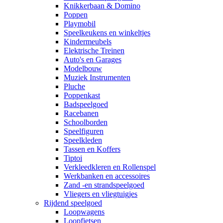
Knikkerbaan & Domino
Poppen
Playmobil
Speelkeukens en winkeltjes
Kindermeubels
Elektrische Treinen
Auto's en Garages
Modelbouw
Muziek Instrumenten
Pluche
Poppenkast
Badspeelgoed
Racebanen
Schoolborden
Speelfiguren
Speelkleden
Tassen en Koffers
Tiptoi
Verkleedkleren en Rollenspel
Werkbanken en accessoires
Zand -en strandspeelgoed
Vliegers en vliegtuigjes
Rijdend speelgoed
Loopwagens
Loopfietsen