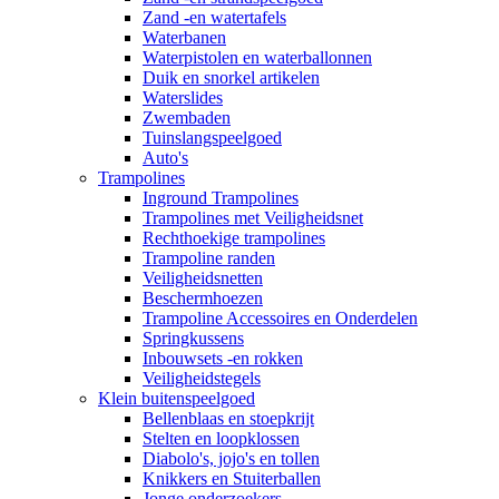
Zand -en watertafels
Waterbanen
Waterpistolen en waterballonnen
Duik en snorkel artikelen
Waterslides
Zwembaden
Tuinslangspeelgoed
Auto's
Trampolines
Inground Trampolines
Trampolines met Veiligheidsnet
Rechthoekige trampolines
Trampoline randen
Veiligheidsnetten
Beschermhoezen
Trampoline Accessoires en Onderdelen
Springkussens
Inbouwsets -en rokken
Veiligheidstegels
Klein buitenspeelgoed
Bellenblaas en stoepkrijt
Stelten en loopklossen
Diabolo's, jojo's en tollen
Knikkers en Stuiterballen
Jonge onderzoekers