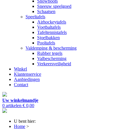
Snowboots
Sneeuw speelgoed
Schaatsen
Speeltafels
Airhockeytafels
Voetbaltafels
Tafeltennistafels
Sjoelbakken
Pooltafels
Valdemping & bescherming
Rubber tegels
Valbescherming
Verkeersveiligheid
Winkel
Klantenservice
Aanbiedingen
Contact
Uw winkelmandje
0 artikelen
€ 0,00
U bent hier:
Home
>