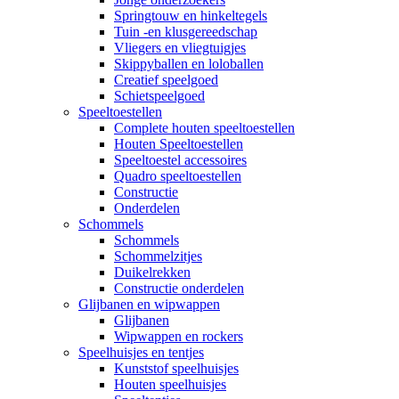
Springtouw en hinkeltegels
Tuin -en klusgereedschap
Vliegers en vliegtuigjes
Skippyballen en loloballen
Creatief speelgoed
Schietspeelgoed
Speeltoestellen
Complete houten speeltoestellen
Houten Speeltoestellen
Speeltoestel accessoires
Quadro speeltoestellen
Constructie
Onderdelen
Schommels
Schommels
Schommelzitjes
Duikelrekken
Constructie onderdelen
Glijbanen en wipwappen
Glijbanen
Wipwappen en rockers
Speelhuisjes en tentjes
Kunststof speelhuisjes
Houten speelhuisjes