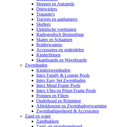
Steppen en Autopeds
Driewielers
Trapauto's
Tractors en aanhangers
Skelters
Elektrische voertuigen
Radiografisch Bestuurbaar
Skates en Schaatsen
Bolderwagens
Accessoires en onderdelen
Kinderfietsen
Skateboards en Waveboards
Zwembaden
Kinderzwembaden
Intex Family & Lounge Pools
Intex Easy Set Zwembaden
Intex Metal Frame Pools
Intex Ultra en Prism Frame Pools
Pompen en Filters
Onderhoud en Reiniging
Afdekhoezen en Zwembadverwarming
Zwembadspeelgoed & Accessoires
Zand en water
Zandbakken
Zand -en strandspeelgoed