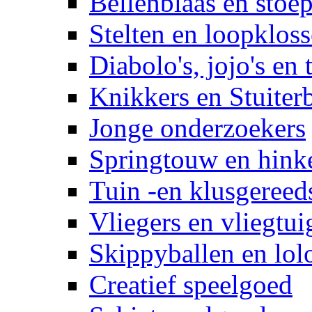
Bellenblaas en stoep
Stelten en loopklos
Diabolo's, jojo's en 
Knikkers en Stuiter
Jonge onderzoekers
Springtouw en hinke
Tuin -en klusgereed
Vliegers en vliegtui
Skippyballen en lol
Creatief speelgoed