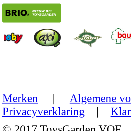
Merken
|
Algemene vo
Privacyverklaring
|
Klan
© 2017 ToysGarden VOF