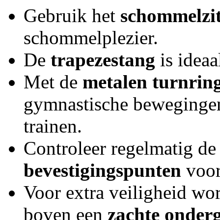
Gebruik het
schommelzit
schommelplezier.
De
trapezestang
is ideaa
Met de
metalen turnrin
gymnastische bewegingen
trainen.
Controleer regelmatig d
bevestigingspunten
voor
Voor extra veiligheid wor
boven een
zachte onderg