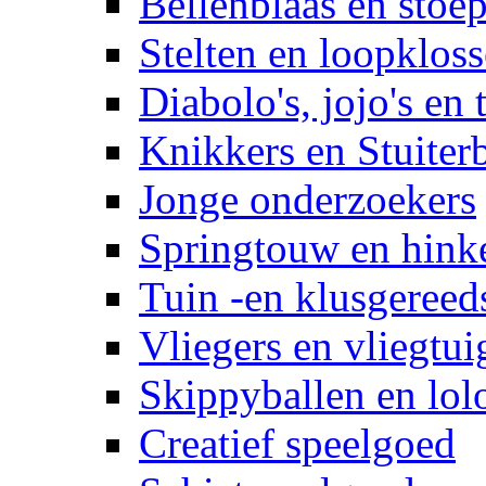
Bellenblaas en stoep
Stelten en loopklos
Diabolo's, jojo's en 
Knikkers en Stuiter
Jonge onderzoekers
Springtouw en hinke
Tuin -en klusgereed
Vliegers en vliegtui
Skippyballen en lol
Creatief speelgoed