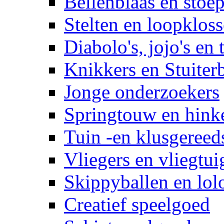
Bellenblaas en stoep
Stelten en loopklos
Diabolo's, jojo's en 
Knikkers en Stuiter
Jonge onderzoekers
Springtouw en hinke
Tuin -en klusgereed
Vliegers en vliegtui
Skippyballen en lol
Creatief speelgoed