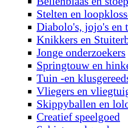
Bellenblaas en stoep
Stelten en loopklos
Diabolo's, jojo's en 
Knikkers en Stuiter
Jonge onderzoekers
Springtouw en hinke
Tuin -en klusgereed
Vliegers en vliegtui
Skippyballen en lol
Creatief speelgoed